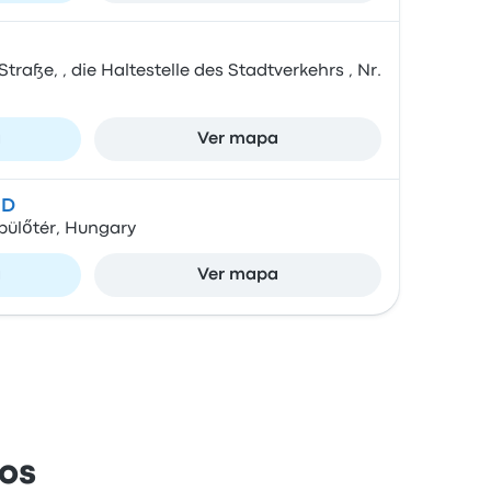
raße, , die Haltestelle des Stadtverkehrs , Nr.
a
Ver mapa
UD
pülőtér, Hungary
a
Ver mapa
os