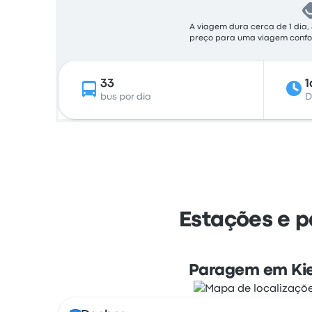
A viagem dura cerca de 1 dia,
preço para uma viagem confor
33
1
bus por dia
D
Estações e 
Paragem em Ki