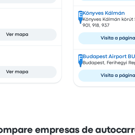
Könyves Kálmán
E
Könyves Kálmán körút St
901, 918, 937
Ver mapa
Visita a págin
Budapest Airport B
F
Budapest, Ferihegyi Re
Ver mapa
Visita a págin
ompare empresas de autocarr