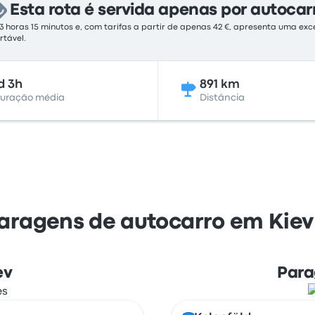
Esta rota é servida apenas por autocar
 3 horas 15 minutos e, com tarifas a partir de apenas 42 €, apresenta uma ex
tável.
d 3h
891 km
uração média
Distância
paragens de autocarro em Kiev
ev
Para