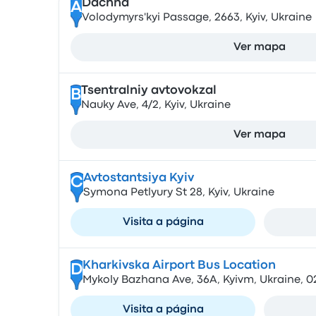
Dachna
A
Volodymyrs'kyi Passage, 2663, Kyiv, Ukraine
Ver mapa
Tsentralniy avtovokzal
B
Nauky Ave, 4/2, Kyiv, Ukraine
Ver mapa
Avtostantsiya Kyiv
C
Symona Petlyury St 28, Kyiv, Ukraine
Visita a página
Kharkivska Airport Bus Location
D
Mykoly Bazhana Ave, 36А, Kyivm, Ukraine, 
Visita a página