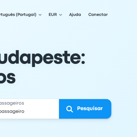
rtuguês (Portugal)
EUR
Ajuda
Conectar
Budapeste:
os
assageiros
Pesquisar