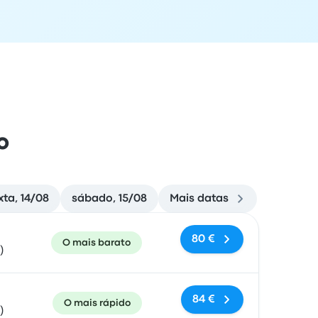
o
xta, 14/08
sábado, 15/08
Mais datas
e chegada
Recomendado
Preço e link de reserva
80 €
O mais barato
)
84 €
O mais rápido
)