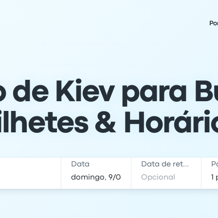
Po
 de Kiev para 
ilhetes & Horári
Data
Data de retorno
P