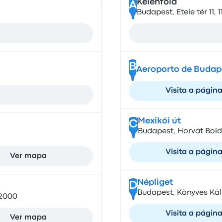
Kelenföld
A
Budapest, Etele tér 11, 
B
Aeroporto de Budap
Visita a págin
Mexikói út
C
Budapest, Horvát Boldi
Visita a págin
Ver mapa
Népliget
D
Budapest, Könyves Kál
02000
Visita a págin
Ver mapa