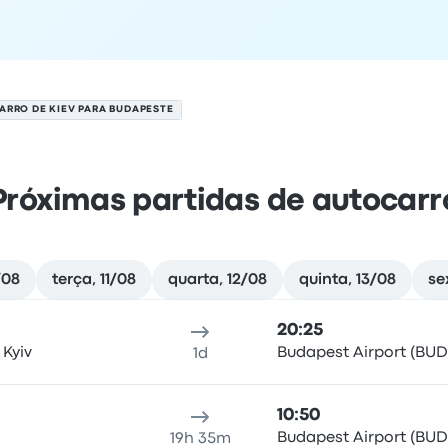
ARRO DE KIEV PARA BUDAPESTE
Próximas partidas de autocarr
/08
terça, 11/08
quarta, 12/08
quinta, 13/08
se
 de agosto
al de partida
duração da viagem
hora de chegada
Local d
20:25
 Kyiv
Budapest Airport (BUD
1d
10:50
Budapest Airport (BUD
19h 35m