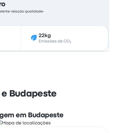
ro
celente relação qualidade-
22kg
Emissões de CO₂
 e Budapeste
gem em Budapeste