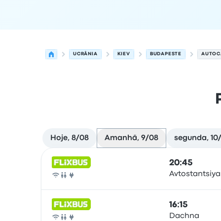
UCRÂNIA
KIEV
BUDAPESTE
AUTOC
Hoje, 8/08
Amanhã, 9/08
segunda, 10
Próximas partidas de Kiev para Budapeste em 9
Operado por
Tipo de veículo
hora de partida
Loc
20:45
Avtostantsiya
Autocarro
16:15
Dachna