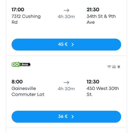
17:00
21:30
7312 Cushing
34th St & 9th
4h 30m
Rd
Ave
Sin etiquetas
45 €
Auto
8:00
12:30
Gainesville
450 West 30th
4h 30m
Commuter Lot
St.
Sin etiquetas
36 €