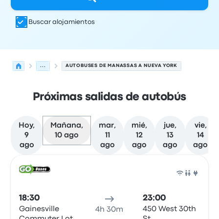
Buscar alojamientos
...
AUTOBUSES DE MANASSAS A NUEVA YORK
Próximas salidas de autobús
Hoy,
Mañana,
mar,
mié,
jue,
vie,
9
10 ago
11
12
13
14
ago
ago
ago
ago
ago
Las próximas salidas de Manassas a Nueva York el 10 de
Operado por
Tipo de vehículo
Hora de salida
Ubicación d
Auto
18:30
23:00
Gainesville
450 West 30th
4h 30m