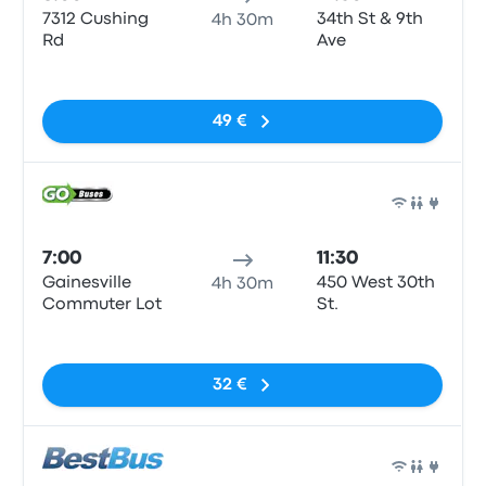
7312 Cushing
34th St & 9th
4h 30m
Rd
Ave
Sin etiquetas
49 €
Auto
7:00
11:30
Gainesville
450 West 30th
4h 30m
Commuter Lot
St.
Sin etiquetas
32 €
Auto