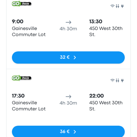
Auto
9:00
13:30
Gainesville
450 West 30th
4h 30m
Commuter Lot
St.
Sin etiquetas
32 €
Auto
17:30
22:00
Gainesville
450 West 30th
4h 30m
Commuter Lot
St.
Sin etiquetas
36 €