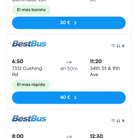
Commuter Lot
St.
El más barato
30 €
Auto
6:50
11:20
7312 Cushing
34th St & 9th
4h 30m
Rd
Ave
El más rápido
40 €
Auto
8:00
12:30