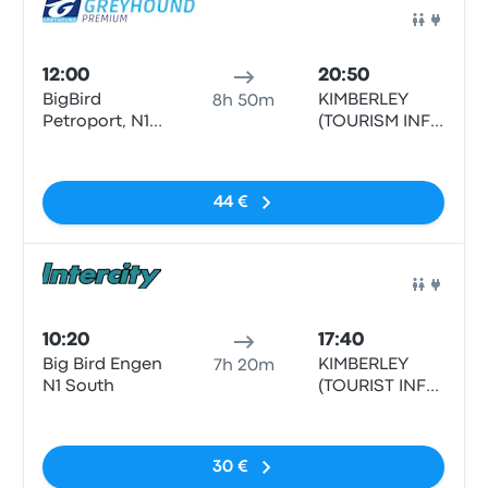
Auto
12:00
20:50
BigBird
KIMBERLEY
8h 50m
Petroport, N1
(TOURISM INFO
North/South
CENTER) -
Sin etiquetas
Northside
Tourism
44 €
Information
Centre
Auto
10:20
17:40
Big Bird Engen
KIMBERLEY
7h 20m
N1 South
(TOURIST INFO
CENTRE) -
Sin etiquetas
TOURIST INFO
CENTRE, CIVIC
30 €
CENTRE,