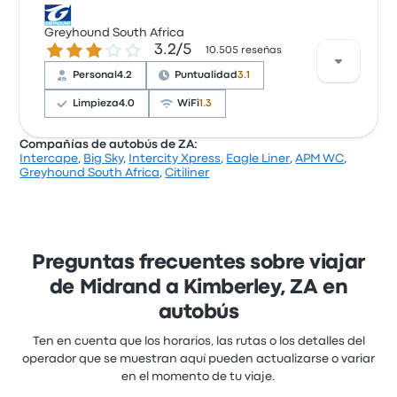
Basándonos en 20 reseñas, Big Sky ha obtenido una
calificación de 4.1 estrellas por este viaje. Los
Greyhound South Africa
3.2 sobre 5 estrellas
3.2/5
viajeros quedaron especialmente satisfechos con el
10.505 reseñas
lugar de salida y el acceso al billete, pero algunos se
Personal
4.2
Puntualidad
3.1
quejaron de el wifi. Los billetes de Big Sky para este
viaje cuestan como mínimo 29 €
Limpieza
4.0
WiFi
1.3
Compañías de autobús de ZA:
Intercape
,
Big Sky
,
Intercity Xpress
,
Eagle Liner
,
APM WC
,
Basándose en 10505 reseñas, la empresa ha
Greyhound South Africa
,
Citiliner
obtenido una calificación de 3.2 estrellas en Busbud.
Los viajeros quedaron especialmente satisfechos
con el acceso al billete y los empleados, pero a
menudo se quejaron de el wifi. Los billetes de
Greyhound South Africa para este viaje cuestan
Preguntas frecuentes sobre viajar
como mínimo 26 €
de Midrand a Kimberley, ZA en
autobús
Ten en cuenta que los horarios, las rutas o los detalles del
operador que se muestran aquí pueden actualizarse o variar
en el momento de tu viaje.