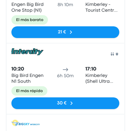
Engen Big Bird
Kimberley -
8h 10m
One Stop (N1)
Tourist Centre,
Bultfontein
El más barato
Road (Civic
Centre)
21 €
Auto
10:20
17:10
Big Bird Engen
Kimberley
6h 50m
N1 South
(Shell Ultra
City) - Shell
El más rápido
Ultra City, N12,
Kimberley, 8301
30 €
Auto