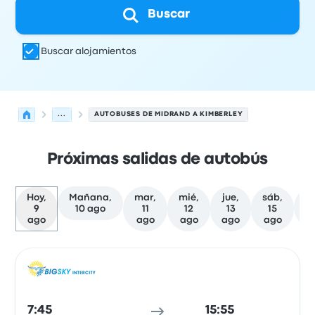
Buscar
Buscar alojamientos
...
AUTOBUSES DE MIDRAND A KIMBERLEY
Próximas salidas de autobús
Hoy,
Mañana,
mar,
mié,
jue,
sáb,
9
10 ago
11
12
13
15
f
ago
ago
ago
ago
ago
Las próximas salidas de Midrand a Kimberley el 9 de ag
Operado por
Tipo de vehículo
Hora de salida
Ubicación d
Auto
7:45
15:55