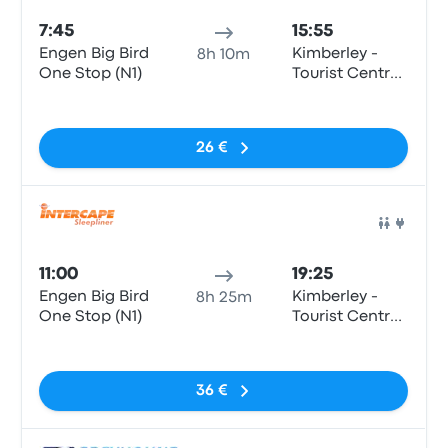
7:45
15:55
Engen Big Bird
Kimberley -
8h 10m
One Stop (N1)
Tourist Centre,
Bultfontein
Sin etiquetas
Road (Civic
Centre)
26 €
Auto
11:00
19:25
Engen Big Bird
Kimberley -
8h 25m
One Stop (N1)
Tourist Centre,
Bultfontein
Sin etiquetas
Road (Civic
Centre)
36 €