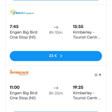
KIMBERLEY,
8300
Auto
7:45
15:55
Engen Big Bird
Kimberley -
8h 10m
One Stop (N1)
Tourist Centre,
Bultfontein
Sin etiquetas
Road (Civic
Centre)
23 €
Auto
11:00
19:25
Engen Big Bird
Kimberley -
8h 25m
One Stop (N1)
Tourist Centre,
Bultfontein
Sin etiquetas
Road (Civic