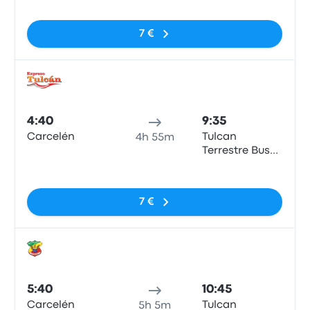
7 €
Auto
4:40
9:35
Carcelén
Tulcan
4h 55m
Terrestre Bus
Terminal
Sin etiquetas
7 €
Auto
5:40
10:45
Carcelén
Tulcan
5h 5m