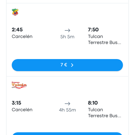
Auto
2:45
7:50
Carcelén
Tulcan
5h 5m
Terrestre Bus
Terminal
Sin etiquetas
7 €
Auto
3:15
8:10
Carcelén
Tulcan
4h 55m
Terrestre Bus
Terminal
Sin etiquetas