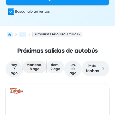
Buscar alojamientos
...
AUTOBUSES DE QUITO A TULCÁN
Próximas salidas de autobús
Hoy,
Mañana,
dom,
lun,
Más
7
8 ago
9 ago
10
fechas
ago
ago
Las próximas salidas de Quito a Tulcán el 8 de agosto
Operado por
Tipo de vehículo
Hora de salida
Ubicación d
Auto