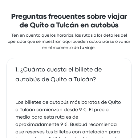
nada de humanidad
paradas no programadas para recoger
1.0 sobre 5 estrellas
Tian V.
pasajeros adicionales y falta de
Preguntas frecuentes sobre viajar
5 de julio de 2025
comunicación sobre las pausas del viaje.
de Quito a Tulcán en autobús
También se sugiere mejorar la claridad de
Ten en cuenta que los horarios, las rutas o los detalles del
información al momento de abordar el bus,
El bus número 18 en pésimas condiciones, llego 1
operador que se muestran aquí pueden actualizarse o variar
hora tarde y nos quisieron dar los puestos que no
incluyendo detalles específicos durante la
en el momento de tu viaje.
nos correspondían, muy mal servicio
compra del boleto.
1.0 sobre 5 estrellas
Reseñas recientes de clientes de
Jonatan B.
20 de diciembre de 2024
Expreso Tulcan de Quito a Tulcán
¿Cuánto cuesta el billete de
Las personas encargadas no dan razón de los buses
ni los horarios, me hicieron subir en el bus
autobús de Quito a Tulcán?
equivocado y me querían dejar esperando en la
No me dejaron subir porque no había lugar
mitad de la nada el siguiente bus
1.0 sobre 5 estrellas
Matias C.
1.0 sobre 5 estrellas
3 de septiembre de 2025
Eliecer Andrés B.
Los billetes de autobús más baratos de Quito
21 de julio de 2026
a Tulcán comienzan desde 9 €. El precio
medio para esta ruta es de
aproximadamente 9 €. Busbud recomienda
Tuve que acercarme a la ventanilla a recibir
que reserves tus billetes con antelación para
información acerca de dónde abordar el bus.