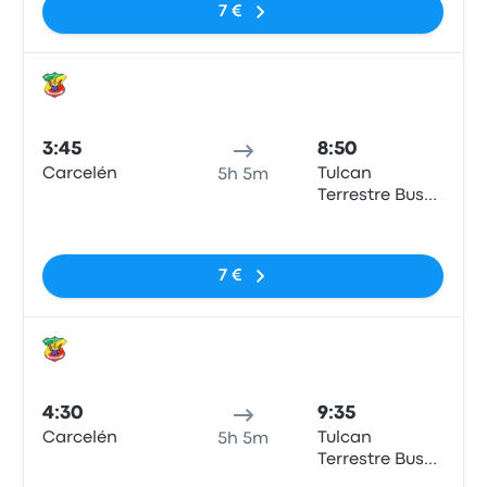
7 €
Auto
3:45
8:50
Carcelén
Tulcan
5h 5m
Terrestre Bus
Terminal
Sin etiquetas
7 €
Auto
4:30
9:35
Carcelén
Tulcan
5h 5m
Terrestre Bus
Terminal
Sin etiquetas