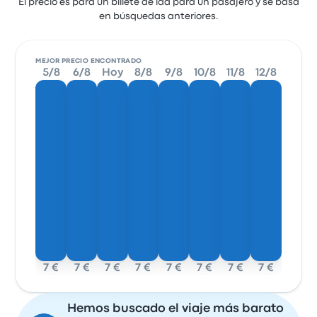
El precio es para un billete de ida para un pasajero y se basa
en búsquedas anteriores.
MEJOR PRECIO ENCONTRADO
5/8
6/8
Hoy
8/8
9/8
10/8
11/8
12/8
7 €
7 €
7 €
7 €
7 €
7 €
7 €
7 €
Hemos buscado el viaje más barato