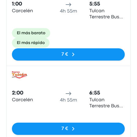
1:00
5:55
Carcelén
Tulcan
4h 55m
Terrestre Bus
Terminal
El más barato
El más rápido
7 €
Auto
2:00
6:55
Carcelén
Tulcan
4h 55m
Terrestre Bus
Terminal
Sin etiquetas
7 €