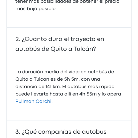
Considero que la idea es prescindir de ir a buscar
tener más posibilidades de obtener el precio
orientación. El andén, la hora y número del bus
más bajo posible.
debería especificarse en la compra.
4.0 sobre 5 estrellas
Alvaro D.
24 de enero de 2025
¿Cuánto dura el trayecto en
autobús de Quito a Tulcán?
Nos gustó que el conductor fue muy cuidadoso en la
carretera, no nos gustó el exceso de paradas no
programadas para recoger personas y que estas
fueran, en algunos tramos, de pie en el pasillo.
La duración media del viaje en autobús de
Además el paró para su almuerzo, pero critico que
Quito a Tulcán es de 5h 5m, con una
no avisara a los pasajeros para nosotros también
almorzar. Finalmente, el viaje duró 5 horas 45
distancia de 141 km. El autobús más rápido
minutos.
puede llevarte hasta allí en 4h 55m y lo opera
4.0 sobre 5 estrellas
Pullman Carchi
.
Luis M.
1 de enero de 2025
¿Qué compañías de autobús