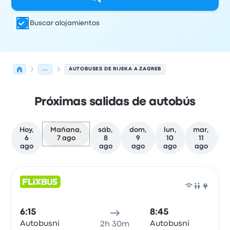
Buscar alojamientos
...
AUTOBUSES DE RIJEKA A ZAGREB
Próximas salidas de autobús
Hoy,
Mañana,
sáb,
dom,
lun,
mar,
m
6
7 ago
8
9
10
11
ago
ago
ago
ago
ago
Las próximas salidas de Rijeka a Zagreb el 7 de agosto
Operado por
Tipo de vehículo
Hora de salida
Ubicación d
Auto
6:15
8:45
Autobusni
Autobusni
2h 30m