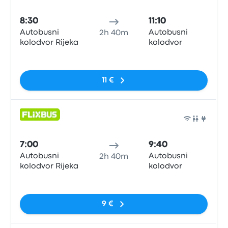
Auto
8:30
11:10
Autobusni
Autobusni
2h 40m
kolodvor Rijeka
kolodvor
Sin etiquetas
11 €
Auto
7:00
9:40
Autobusni
Autobusni
2h 40m
kolodvor Rijeka
kolodvor
Sin etiquetas
9 €