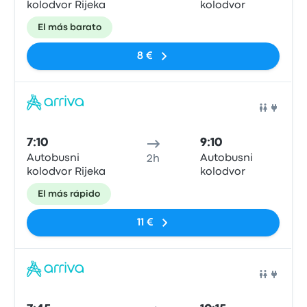
kolodvor Rijeka
kolodvor
El más barato
8 €
Auto
7:10
9:10
Autobusni
Autobusni
2h
kolodvor Rijeka
kolodvor
El más rápido
11 €
Auto