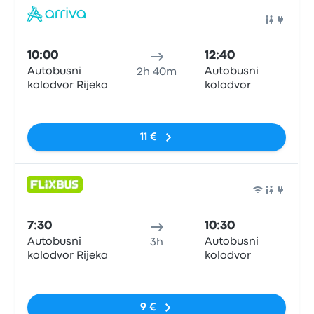
Auto
10:00
12:40
Autobusni
Autobusni
2h 40m
kolodvor Rijeka
kolodvor
Sin etiquetas
11 €
Auto
7:30
10:30
Autobusni
Autobusni
3h
kolodvor Rijeka
kolodvor
Sin etiquetas
9 €