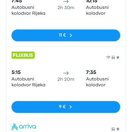
7:45
10:15
Autobusni
Autobusni
2h 30m
kolodvor Rijeka
kolodvor
Sin etiquetas
11 €
Auto
5:15
7:35
Autobusni
Autobusni
2h 20m
kolodvor Rijeka
kolodvor
Sin etiquetas
9 €