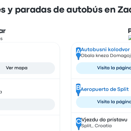
s y paradas de autobús en Zad
ar
Autobusni kolodvor (
A
Obala kneza Domagoja 1
Ver mapa
Visita la págin
B
Aeropuerto de Split
a
Visita la págin
Vjezdu do prístavu
C
Split,, Croatia