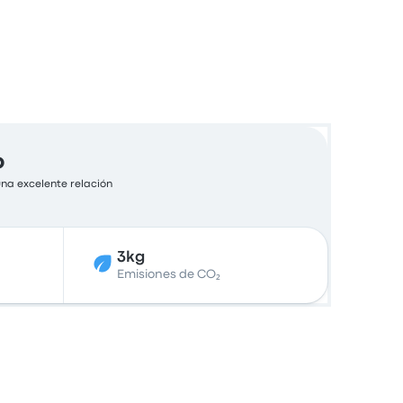
o
una excelente relación
3kg
Emisiones de CO₂