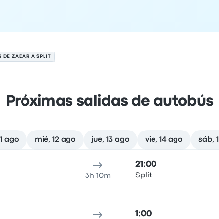
 DE ZADAR A SPLIT
Próximas salidas de autobús
11 ago
mié, 12 ago
jue, 13 ago
vie, 14 ago
sáb, 
gosto
cación de salida
Duración del viaje
hora de llegada
Ubicaci
21:00
Split
3h 10m
1:00