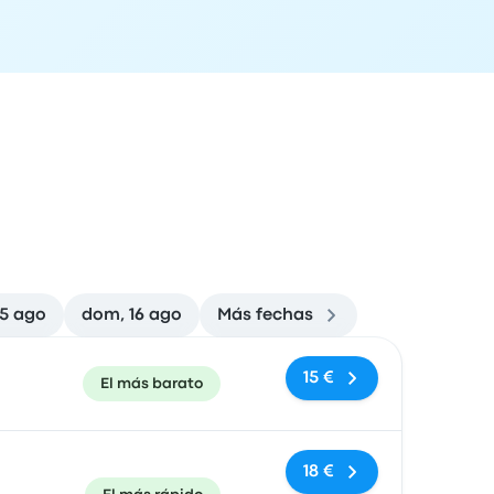
15 ago
dom, 16 ago
Más fechas
ón de llegada
Recomendado
Precio y enlace de compra
15 €
El más barato
18 €