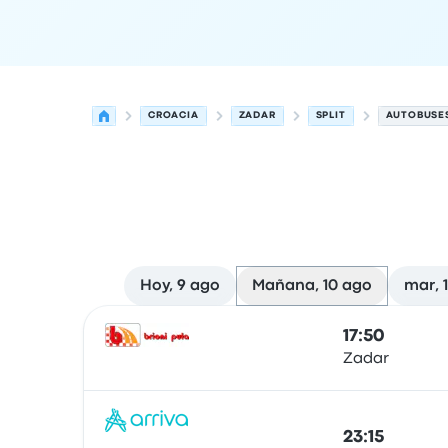
CROACIA
ZADAR
SPLIT
AUTOBUSES
Hoy, 9 ago
Mañana, 10 ago
mar, 
Las próximas salidas de Zadar a Split el 10 de a
Operado por
Tipo de vehículo
Hora de salida
Ubi
17:50
Zadar
Autobús
23:15