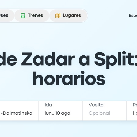
uses
Trenes
Lugares
Esp
e Zadar a Split: 
horarios
Ida
Vuelta
P