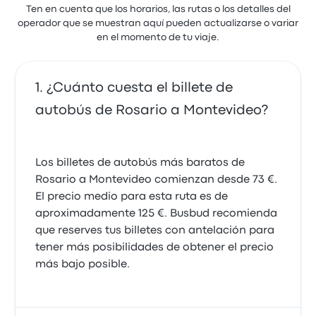
Ten en cuenta que los horarios, las rutas o los detalles del
Excelente. Sin duda el mejor de nuestros viajes!!
operador que se muestran aquí pueden actualizarse o variar
5.0 sobre 5 estrellas
en el momento de tu viaje.
Mario Alberto F.
2 de noviembre de 2025
¿Cuánto cuesta el billete de
Excelente servicio, coordinador y choferes muy
autobús de Rosario a Montevideo?
atentos
5.0 sobre 5 estrellas
Nadia D.
21 de diciembre de 2024
Los billetes de autobús más baratos de
Rosario a Montevideo comienzan desde 73 €.
El precio medio para esta ruta es de
aproximadamente 125 €. Busbud recomienda
que reserves tus billetes con antelación para
tener más posibilidades de obtener el precio
más bajo posible.