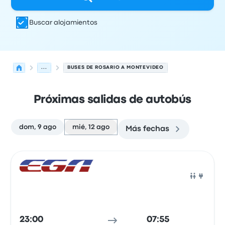
Buscar alojamientos
...
BUSES DE ROSARIO A MONTEVIDEO
Próximas salidas de autobús
dom, 9 ago
mié, 12 ago
Más fechas
Próximas salidas de Rosario a Montevideo el 12 de agos
Operado por
Tipo de vehículo
Hora de salida
Ubicación d
Auto
23:00
07:55