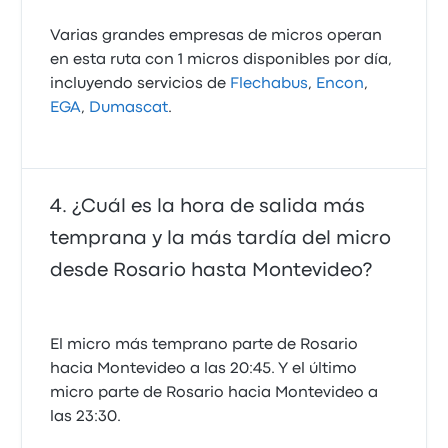
Muy bueno
Varias grandes empresas de micros operan
5.0 de 5 estrellas
en esta ruta con 1 micros disponibles por día,
EGA
incluyendo servicios de
Flechabus
,
Encon
,
Geraldhyne F.
EGA
,
Dumascat
.
30 de octubre de 2017
Todo excelente!!!!
5.0 de 5 estrellas
¿Cuál es la hora de salida más
EGA
temprana y la más tardía del micro
Ana Maria B.
desde Rosario hasta Montevideo?
26 de mayo de 2017
El micro más temprano parte de Rosario
hacia Montevideo a las 20:45. Y el último
micro parte de Rosario hacia Montevideo a
las 23:30.