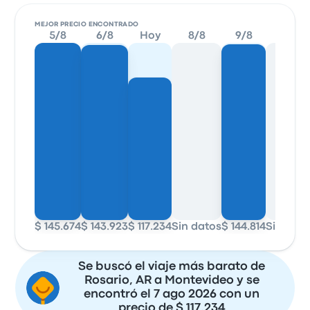
MEJOR PRECIO ENCONTRADO
5/8
6/8
Hoy
8/8
9/8
10/8
$ 145.674
$ 143.923
$ 117.234
Sin datos
$ 144.814
Sin dat
Se buscó el viaje más barato de
Rosario, AR a Montevideo y se
encontró el 7 ago 2026 con un
precio de $ 117.234