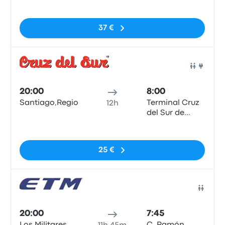
Sin etiquetas
37 €
Auto
20:00
8:00
Santiago,RegionMetropolitana,Chile
Terminal Cruz
12h
del Sur de
Puerto Varas
Sin etiquetas
25 €
Auto
20:00
7:45