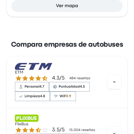
Ver mapa
Compara empresas de autobuses
ETM
4.3 sobre 5 estrellas
4.3/5
484 reseñas
Personal
4.7
Puntualidad
4.5
Limpieza
4.8
WiFi
1.9
Según los usuarios, el servicio fue excelente
FlixBus
con puntualidad y amabilidad por parte del
3.5 sobre 5 estrellas
3.5/5
15.004 reseñas
personal a cargo. Además, se destacó que el