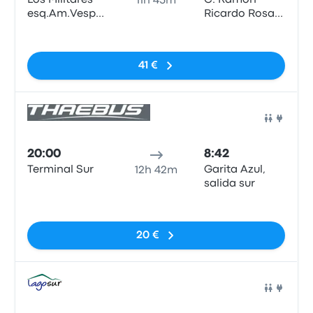
Los Militares
C. Ramón
11h 45m
esq.Am.Vespucio
Ricardo Rosas
norte
esquina San
Sin etiquetas
Francisco.
41 €
Auto
20:00
8:42
Terminal Sur
Garita Azul,
12h 42m
salida sur
Sin etiquetas
20 €
Auto