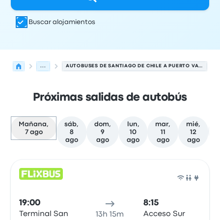
Buscar alojamientos
...
AUTOBUSES DE SANTIAGO DE CHILE A PUERTO VARAS
Próximas salidas de autobús
Mañana,
sáb,
dom,
lun,
mar,
mié,
7 ago
8
9
10
11
12
ago
ago
ago
ago
ago
Las próximas salidas de Santiago de Chile a Puerto Vara
Operado por
Tipo de vehículo
Hora de salida
Ubicación d
Auto
19:00
8:15
Terminal San
Acceso Sur
13h 15m