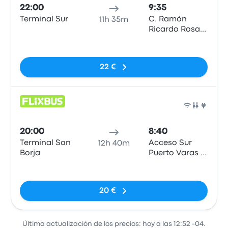
22:00
9:35
Terminal Sur
C. Ramón
11h 35m
Ricardo Rosas
esquina San
Sin etiquetas
Francisco.
22 €
Auto
20:00
8:40
Terminal San
Acceso Sur
12h 40m
Borja
Puerto Varas (
Shell)
Sin etiquetas
20 €
Última actualización de los precios: hoy a las 12:52 -04.