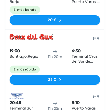
Borja
Puerto Varas (
Shell)
El más barato
20 €
Auto
19:30
6:50
Santiago,RegionMetropolitana,Chile
Terminal Cruz
11h 20m
del Sur de
Puerto Varas
El más rápido
25 €
Auto
20:45
8:10
Terminal Sur
Puerto Varas
11h 25m