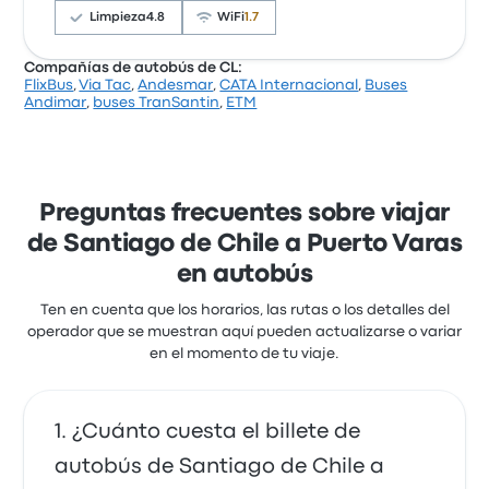
29 de noviembre de 2024
cuestan como mínimo 17 €
Limpieza
4.8
WiFi
1.7
Reseñas recientes de clientes de
Thaebus de Santiago de Chile a
Compañías de autobús de CL:
Todo perfecto, cómodo,limpio, buen manejo del aire
FlixBus
,
Via Tac
,
Andesmar
,
CATA Internacional
,
Buses
Puerto Varas
Basándose en 8151 reseñas, la empresa ha obtenido
forzado,
Andimar
,
buses TranSantin
,
ETM
Todo bien en general. Buen coche, y cómodo para
una calificación de 4.1 estrellas en Busbud. Los
5.0 sobre 5 estrellas
Ronald S.
descansar en viajes largos
viajeros quedaron especialmente satisfechos con el
31 de marzo de 2024
4.0 sobre 5 estrellas
acceso al billete y el lugar de salida, pero a menudo
Cristina L.
se quejaron de el wifi. Los billetes de Cruz del Sur
5 de octubre de 2017
para este viaje cuestan como mínimo 23 €
Preguntas frecuentes sobre viajar
Perdimos los pasajes porque se fueron antes
de Santiago de Chile a Puerto Varas
1.0 sobre 5 estrellas
Lilian I.
en autobús
5 de febrero de 2019
Ten en cuenta que los horarios, las rutas o los detalles del
operador que se muestran aquí pueden actualizarse o variar
en el momento de tu viaje.
¿Cuánto cuesta el billete de
autobús de Santiago de Chile a