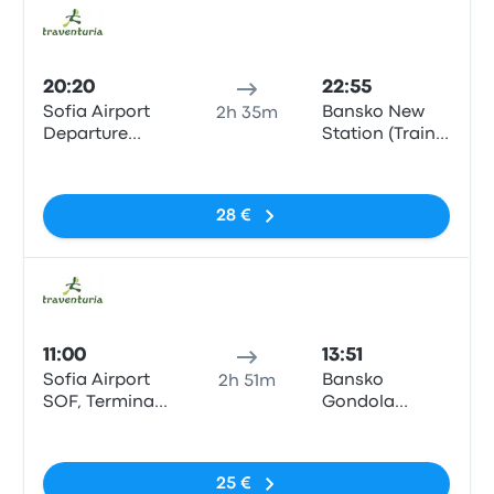
Auto
20:20
22:55
Sofia Airport
Bansko New
2h 35m
Departure
Station (Train
Terminal 1
Station)
Sin etiquetas
28 €
Auto
11:00
13:51
Sofia Airport
Bansko
2h 51m
SOF, Terminal
Gondola
2 Bus Station
(Traventuria
Sin etiquetas
Ski)
25 €