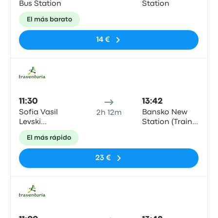
Bus Station
Station
El más barato
14 €
Auto
11:30
13:42
Sofia Vasil
Bansko New
2h 12m
Levski
Station (Train
Monument
Station)
El más rápido
(Embassy of
Slovakia)
23 €
Auto