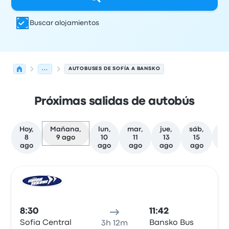
Buscar alojamientos
...
AUTOBUSES DE SOFÍA A BANSKO
Próximas salidas de autobús
Hoy,
Mañana,
lun,
mar,
jue,
sáb,
8
9 ago
10
11
13
15
f
ago
ago
ago
ago
ago
Las próximas salidas de Sofía a Bansko el 9 de agosto
Operado por
Tipo de vehículo
Hora de salida
Ubicación d
Auto
8:30
11:42
Sofia Central
Bansko Bus
3h 12m