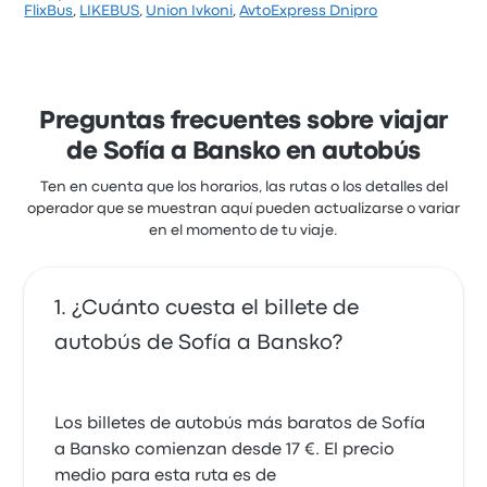
FlixBus
7 de enero de 2024
Union Ivkoni de Sofía a Bansko
,
LIKEBUS
,
Union Ivkoni
,
AvtoExpress Dnipro
Basándose en 29 reseñas, la empresa ha obtenido
Bus en mal estado
una calificación de 3.7 estrellas en Busbud. Los
1.0 sobre 5 estrellas
viajeros quedaron especialmente satisfechos con el
Isaac M.
acceso al billete y los empleados, pero a menudo se
17 de diciembre de 2025
quejaron de el wifi. Los billetes de LIKEBUS para este
Preguntas frecuentes sobre viajar
viaje cuestan como mínimo 36 €
de Sofía a Bansko en autobús
Ten en cuenta que los horarios, las rutas o los detalles del
operador que se muestran aquí pueden actualizarse o variar
en el momento de tu viaje.
¿Cuánto cuesta el billete de
autobús de Sofía a Bansko?
Los billetes de autobús más baratos de Sofía
a Bansko comienzan desde 17 €. El precio
medio para esta ruta es de