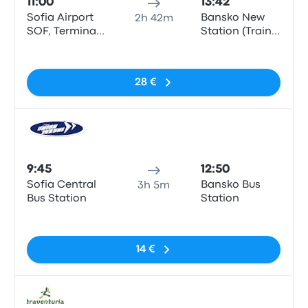
11:00
13:42
Sofia Airport
Bansko New
2h 42m
SOF, Terminal
Station (Train
2 Bus Station
Station)
Sin etiquetas
28 €
Auto
9:45
12:50
Sofia Central
Bansko Bus
3h 5m
Bus Station
Station
Sin etiquetas
14 €