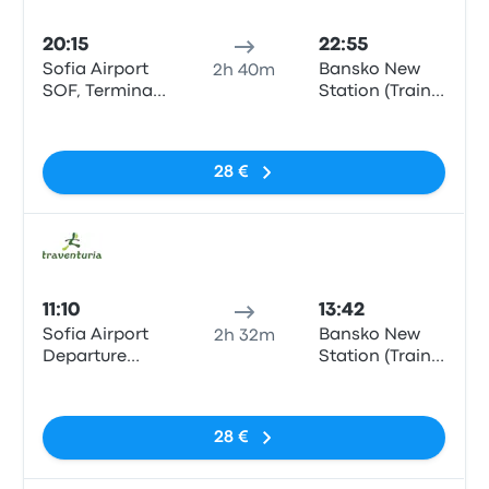
Auto
20:15
22:55
Sofia Airport
Bansko New
2h 40m
SOF, Terminal
Station (Train
2 Bus Station
Station)
Sin etiquetas
28 €
Auto
11:10
13:42
Sofia Airport
Bansko New
2h 32m
Departure
Station (Train
Terminal 1
Station)
Sin etiquetas
28 €