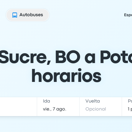
Autobuses
Esp
ucre, BO a Potos
horarios
Ida
Vuelta
P