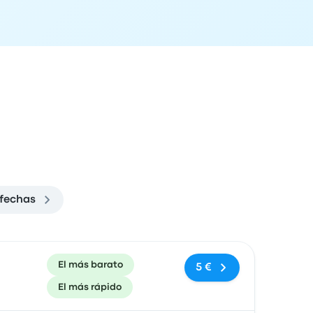
fechas
ón de llegada
Recomendado
Precio y enlace de compra
El más barato
5 €
El más rápido