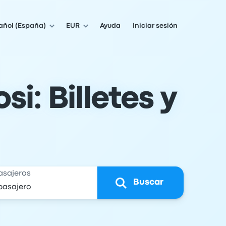
añol (España)
EUR
Ayuda
Iniciar sesión
i: Billetes y
asajeros
Buscar