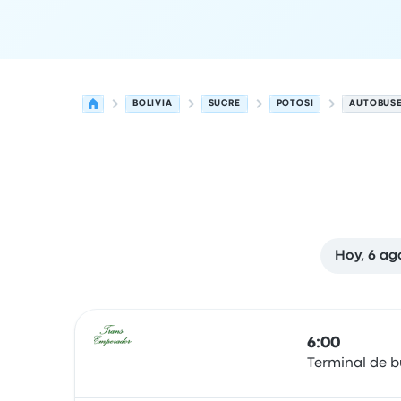
BOLIVIA
SUCRE
POTOSI
AUTOBUSE
Hoy, 6 ag
Las próximas salidas de Sucre a Potosi el 7 de 
Operado por
Tipo de vehículo
Hora de salida
Ubi
6:00
Terminal de b
Autobús