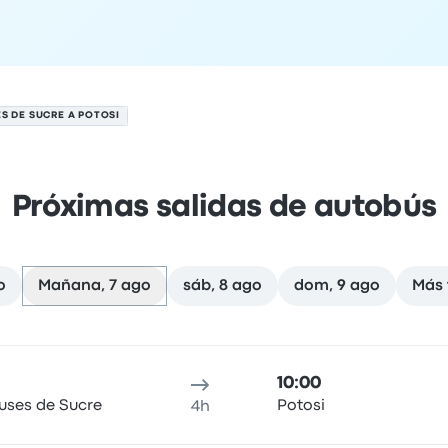
S DE SUCRE A POTOSI
Próximas salidas de autobús
o
Mañana, 7 ago
sáb, 8 ago
dom, 9 ago
Más 
agosto
cación de salida
Duración del viaje
hora de llegada
Ubicaci
10:00
uses de Sucre
Potosi
4h