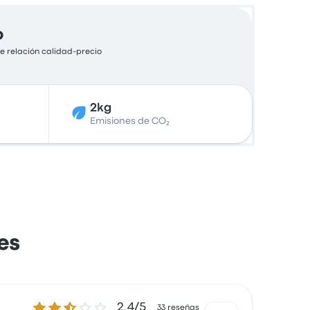
o
e relación calidad-precio
2kg
Emisiones de CO₂
es
2.4 sobre 5 estrellas
2.4/5
33 reseñas