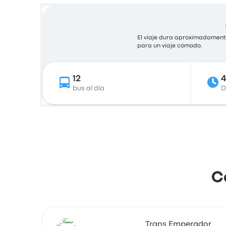
El viaje dura aproximadamente
para un viaje cómodo.
12
bus al día
D
C
Trans Emperador