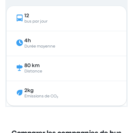
12
bus par jour
4h
Durée moyenne
80 km
Distance
2kg
Émissions de CO₂