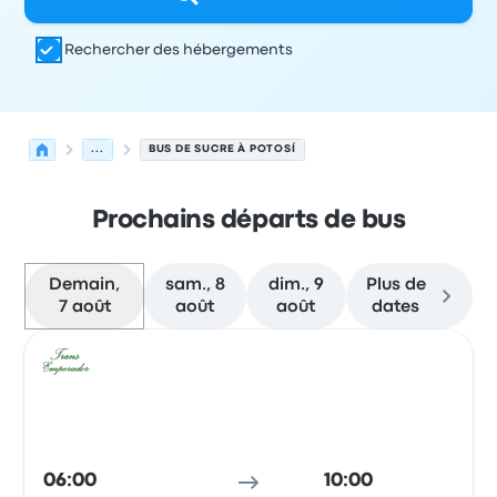
Rechercher des hébergements
...
BUS DE SUCRE À POTOSÍ
Prochains départs de bus
Demain,
sam., 8
dim., 9
Plus de
7 août
août
août
dates
Prochains départs de Sucre vers Potosí le 7 août
Opéré par
Type de véhicule
Heure de départ
Lieu de dép
Bus
06:00
10:00