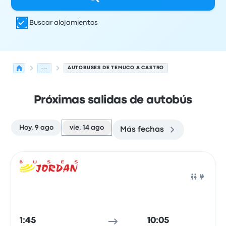
Buscar alojamientos
...
AUTOBUSES DE TEMUCO A CASTRO
Próximas salidas de autobús
Hoy, 9 ago
vie, 14 ago
Más fechas
Las próximas salidas de Temuco a Castro el 14 de agost
Operado por
Tipo de vehículo
Hora de salida
Ubicación d
Auto
1:45
10:05