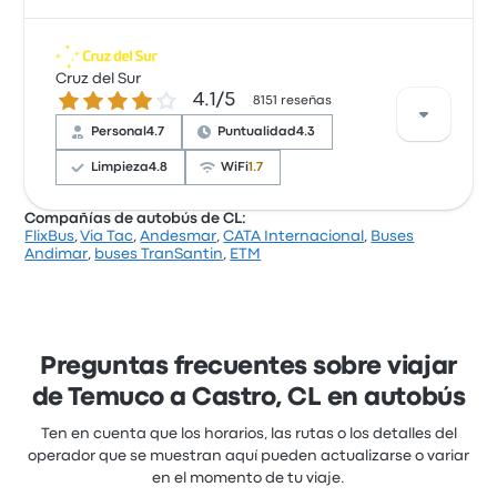
Basándose en 1 reseñas, la empresa ha obtenido
una calificación de 5 estrellas en Busbud. Los
Cruz del Sur
4.1 sobre 5 estrellas
4.1/5
viajeros quedaron especialmente satisfechos con
8151 reseñas
los empleados y la puntualidad, pero a menudo se
Personal
4.7
Puntualidad
4.3
quejaron de el acceso al billete. Los billetes de Buses
Jordan para este viaje cuestan como mínimo 24 €
Limpieza
4.8
WiFi
1.7
Compañías de autobús de CL:
FlixBus
,
Via Tac
,
Andesmar
,
CATA Internacional
,
Buses
Basándose en 8151 reseñas, la empresa ha obtenido
Andimar
,
buses TranSantin
,
ETM
una calificación de 4.1 estrellas en Busbud. Los
viajeros quedaron especialmente satisfechos con el
acceso al billete y el lugar de salida, pero a menudo
se quejaron de el wifi. Los billetes de Cruz del Sur
para este viaje cuestan como mínimo 26 €
Preguntas frecuentes sobre viajar
de Temuco a Castro, CL en autobús
Ten en cuenta que los horarios, las rutas o los detalles del
operador que se muestran aquí pueden actualizarse o variar
en el momento de tu viaje.