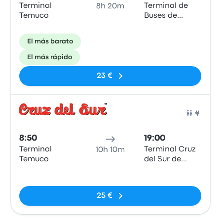
Terminal
Terminal de
8h 20m
Temuco
Buses de
Castro
El más barato
El más rápido
23 €
Auto
8:50
19:00
Terminal
Terminal Cruz
10h 10m
Temuco
del Sur de
Castro
Sin etiquetas
25 €