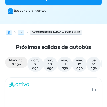
Buscar alojamientos
...
AUTOBUSES DE ZADAR A DUBROVNIK
Próximas salidas de autobús
Mañana,
dom,
lun,
mar,
mié,
jue,
8 ago
9
10
11
12
13
f
ago
ago
ago
ago
ago
Las próximas salidas de Zadar a Dubrovnik el 8 de agos
Operado por
Tipo de vehículo
Hora de salida
Ubicación d
Auto