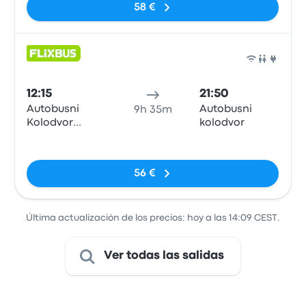
58 €
Auto
12:15
21:50
Autobusni
Autobusni
9h 35m
Kolodvor
kolodvor
Zadar
Sin etiquetas
56 €
Última actualización de los precios: hoy a las 14:09 CEST.
Ver todas las salidas