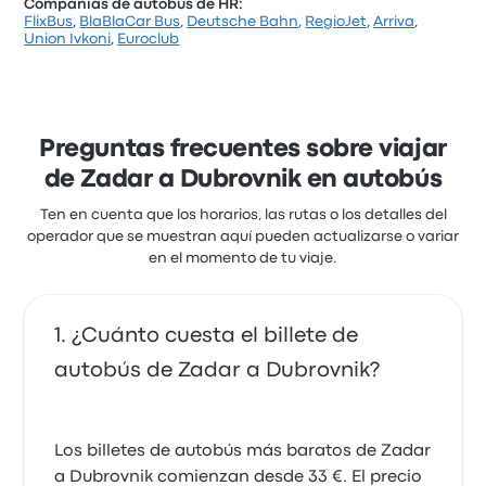
Compañías de autobús de HR:
FlixBus
,
BlaBlaCar Bus
,
Deutsche Bahn
,
RegioJet
,
Arriva
,
Basándose en 545 reseñas, la empresa ha obtenido
Union Ivkoni
,
Euroclub
una calificación de 3.3 estrellas en Busbud. Los
viajeros quedaron especialmente satisfechos con la
limpieza y el acceso al billete, pero a menudo se
quejaron de la puntualidad. Los billetes de Arriva
para este viaje cuestan como mínimo 42 €
Preguntas frecuentes sobre viajar
de Zadar a Dubrovnik en autobús
Ten en cuenta que los horarios, las rutas o los detalles del
operador que se muestran aquí pueden actualizarse o variar
en el momento de tu viaje.
¿Cuánto cuesta el billete de
autobús de Zadar a Dubrovnik?
Los billetes de autobús más baratos de Zadar
a Dubrovnik comienzan desde 33 €. El precio