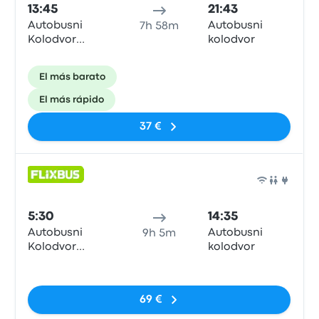
13:45
21:43
Autobusni
Autobusni
7h 58m
Kolodvor
kolodvor
Zadar
El más barato
El más rápido
37 €
Auto
5:30
14:35
Autobusni
Autobusni
9h 5m
Kolodvor
kolodvor
Zadar
Sin etiquetas
69 €