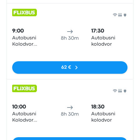
Auto
9:00
17:30
Autobusni
Autobusni
8h 30m
Kolodvor
kolodvor
Zadar
Sin etiquetas
62 €
Auto
10:00
18:30
Autobusni
Autobusni
8h 30m
Kolodvor
kolodvor
Zadar
Sin etiquetas