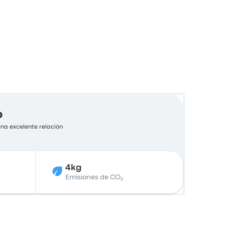
o
una excelente relación
4kg
Emisiones de CO₂