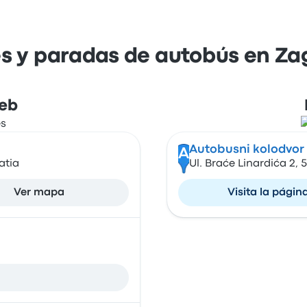
s y paradas de autobús en Za
reb
Autobusni kolodvor
A
atia
Ul. Braće Linardića 2, 
Ver mapa
Visita la págin