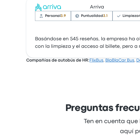
Arriva
Personal
3.9
Puntualidad
3.1
Limpieza
Basándose en 545 reseñas, la empresa ha ob
con la limpieza y el acceso al billete, pero
Compañías de autobús de HR:
FlixBus
,
BlaBlaCar Bus
,
D
Preguntas frecu
Ten en cuenta que 
aquí p