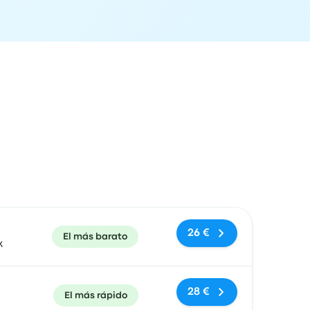
ón de llegada
Recomendado
Precio y enlace de compra
26 €
El más barato
k
28 €
El más rápido