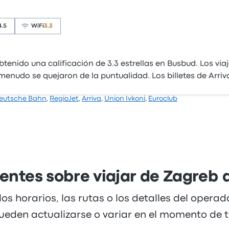
4.5
WiFi
3.3
tenido una calificación de 3.3 estrellas en Busbud. Los vi
 a menudo se quejaron de la puntualidad. Los billetes de Arr
eutsche Bahn
,
RegioJet
,
Arriva
,
Union Ivkoni
,
Euroclub
entes sobre viajar de Zagreb 
los horarios, las rutas o los detalles del opera
ueden actualizarse o variar en el momento de tu