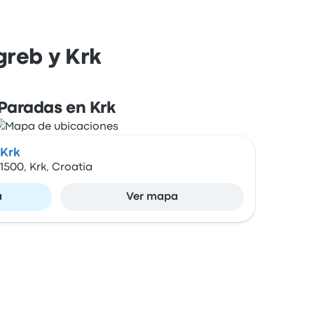
greb y Krk
Paradas en Krk
 Krk
51500, Krk, Croatia
a
Ver mapa