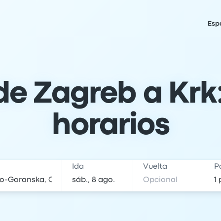
Esp
e Zagreb a Krk: 
horarios
Ida
Vuelta
P