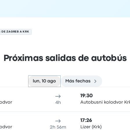
 DE ZAGREB A KRK
Próximas salidas de autobús
lun, 10 ago
Más fechas
gosto
cación de salida
Duración del viaje
hora de llegada
Ubicaci
19:30
lodvor
Autobusni kolodvor Kr
4h
17:26
lodvor
Lizer (Krk)
2h 56m