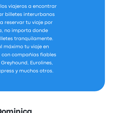
los viajeros a encontrar
ar billetes interurbanos
 reservar tu viaje por
da, no importa donde
letes tranquilamente.
 máximo tu viaje en
n con compañías fiables
Greyhound, Eurolines,
xpress y muchos otros.
 Dominica