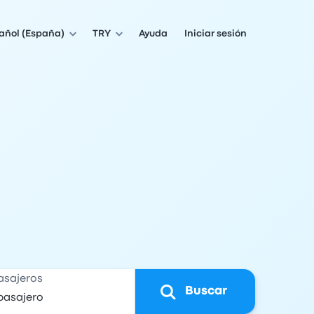
añol (España)
TRY
Ayuda
Iniciar sesión
asajeros
Buscar