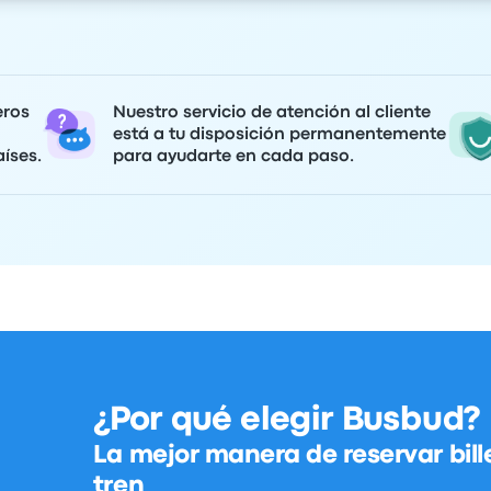
eros
Nuestro servicio de atención al cliente
está a tu disposición permanentemente
íses.
para ayudarte en cada paso.
¿Por qué elegir Busbud?
La mejor manera de reservar bill
tren