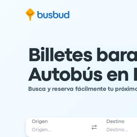
al formulario de búsqueda
Saltar al contenido
Ir al pie de página
Billetes bar
Autobús en
Busca y reserva fácilmente tu próxim
Origen
Destino