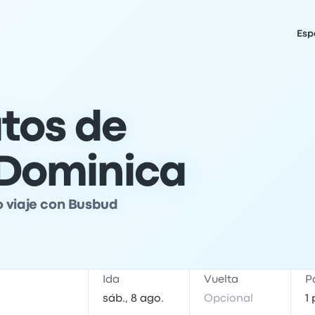
Esp
atos de
 Dominica
o viaje con Busbud
Ida
Vuelta
P