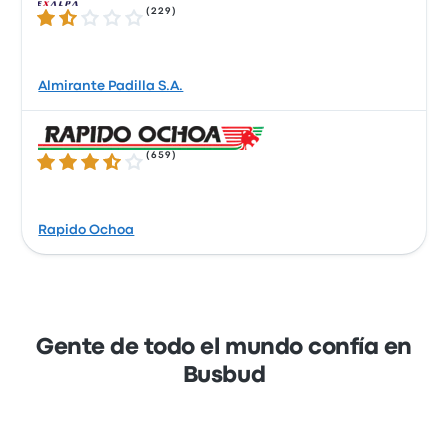
(
229
)
1.6 sobre 5 estrellas
Almirante Padilla S.A.
(
659
)
3.4 sobre 5 estrellas
Rapido Ochoa
Gente de todo el mundo confía en
Busbud