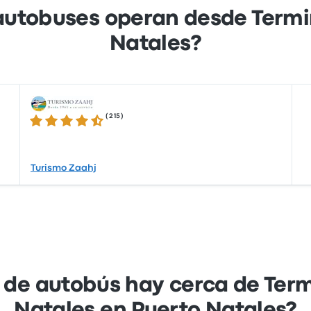
utobuses operan desde Termin
Natales?
(
215
)
4.5 sobre 5 estrellas
Turismo Zaahj
 de autobús hay cerca de Term