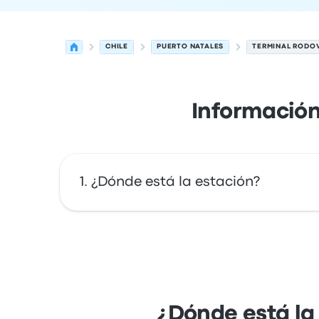
CHILE
PUERTO NATALES
TERMINAL RODOV
Información
¿Dónde está la estación?
La dirección de Terminal Rodoviario Puerto 
Chilena, Chile. Mira la ubicación de esta p
¿Dónde está la