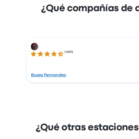
¿Qué compañías de a
(
360
)
4.4 sobre 5 estrellas
Buses Fernandez
¿Qué otras estaciones