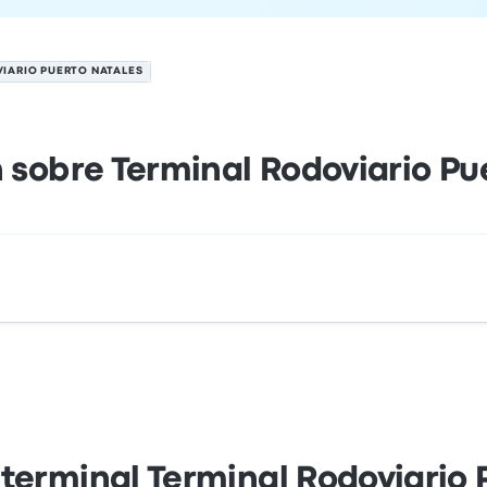
IARIO PUERTO NATALES
 sobre Terminal Rodoviario Pu
Natales es Avenida España 1455 Puerto Natales, Natales Re
arada de autobús de Puerto Natales en un mapa.
 terminal Terminal Rodoviario 