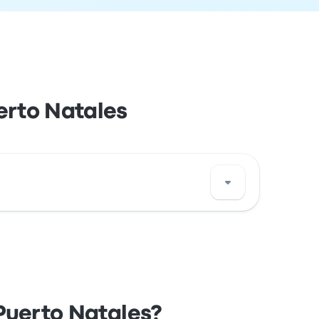
erto Natales
gión de Magallanes y de la Antártica
Puerto Natales?