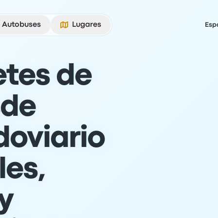
Autobuses
Lugares
Esp
etes de
sde
doviario
les,
y