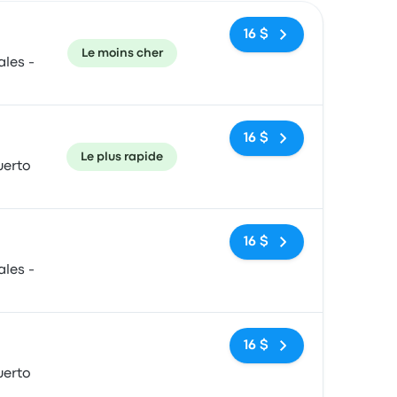
ecommandé
Prix et lien de réservation
16 $
Le moins cher
les -
16 $
Le plus rapide
uerto
Pas de balises
16 $
les -
Pas de balises
16 $
uerto