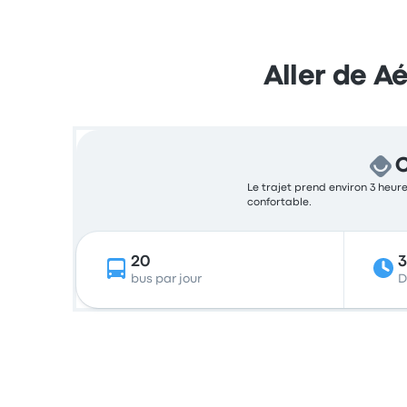
Aller de A
C
Le trajet prend environ 3 heure
confortable.
20
3
bus par jour
D