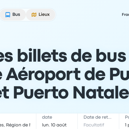
Bus
Lieux
Fra
es billets de bus
e Aéroport de P
et Puerto Natale
date
Date de retour
P