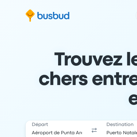
 au formulaire de recherche
Aller au pied de page
Aller au contenu
Trouvez l
chers entr
Départ
Destination