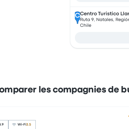
Centro Turistico Ll
C
Ruta 9, Natales, Regió
Chile
omparer les compagnies de b
4
4.9
Wi-Fi
3.5