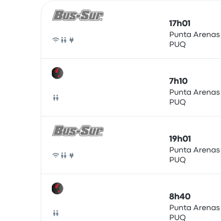
Prochains départs de Punta Arenas vers Puerto N
Opéré par
Type de véhicule
Heure de départ
Lie
17h01
Punta Arenas
PUQ
Bus
7h10
Punta Arenas
PUQ
Bus
19h01
Punta Arenas
PUQ
Bus
8h40
Punta Arenas
PUQ
Bus