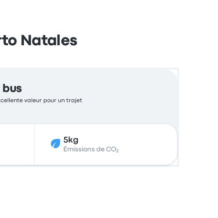
rto Natales
 bus
xcellente valeur pour un trajet
5kg
Émissions de CO₂