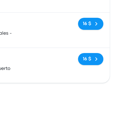
Pas de balises
16 $
les -
Pas de balises
16 $
uerto