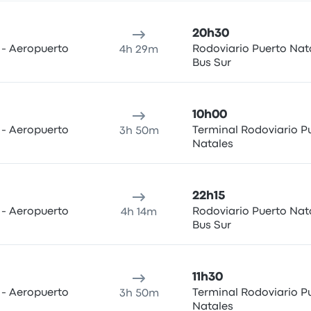
atales le 10 août
u de départ
Durée du voyage
Heure d'arrivée
Lieu d'arrivée
R
20h30
 - Aeropuerto
Rodoviario Puerto Nata
4h 29m
Bus Sur
10h00
 - Aeropuerto
Terminal Rodoviario P
3h 50m
Natales
22h15
 - Aeropuerto
Rodoviario Puerto Nata
4h 14m
Bus Sur
11h30
 - Aeropuerto
Terminal Rodoviario P
3h 50m
Natales