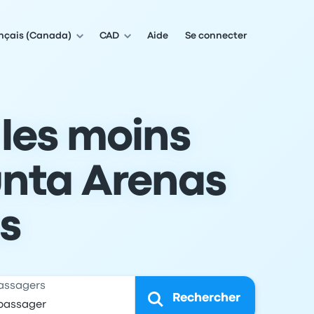
nçais (Canada)
CAD
Aide
Se connecter
 les moins
unta Arenas
s
assagers
Rechercher