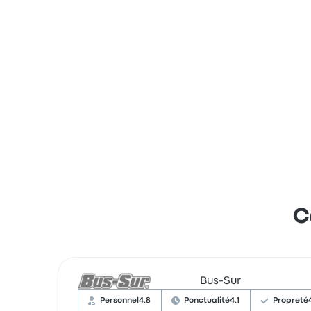
C
Bus-Sur
Personnel
4.8
Ponctualité
4.1
Propreté