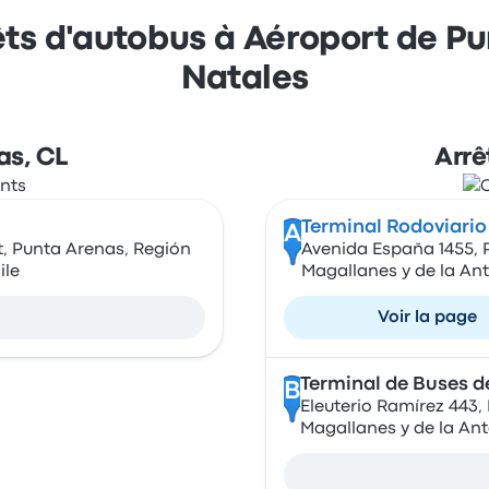
êts d'autobus à Aéroport de P
Natales
as, CL
Arrê
Terminal Rodoviario
A
t, Punta Arenas, Región
Avenida España 1455, P
ile
Magallanes y de la Ant
Voir la page
Terminal de Buses d
B
Eleuterio Ramírez 443,
Magallanes y de la Ant