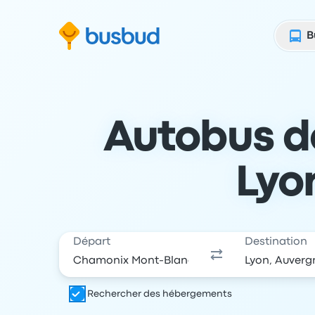
 au formulaire de recherche
Aller au pied de page
Aller au contenu
B
Autobus d
Lyon
Départ
Destination
Rechercher des hébergements