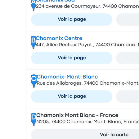
Chamonix Sud
A
234 avenue de Courmayeur, 74400 Chamoni
Voir la page
Chamonix Centre
B
447, Allée Recteur Payot , 74400 Chamonix
Voir la page
Chamonix-Mont-Blanc
C
Rue des Allobroges, 74400 Chamonix-Mont
Voir la page
Chamonix Mont Blanc - France
D
N205, 74400 Chamonix-Mont-Blanc, Franc
Voir la carte