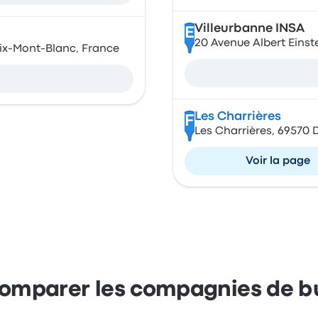
Villeurbanne INSA
E
20 Avenue Albert Einst
ix-Mont-Blanc, France
Les Charrières
F
Les Charrières, 69570 D
Voir la page
omparer les compagnies de b