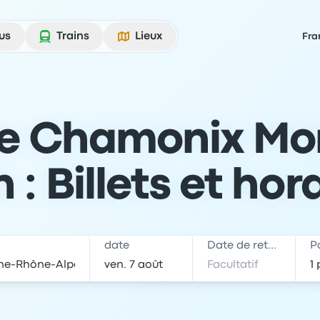
us
Trains
Lieux
Fra
e Chamonix Mo
 : Billets et hor
date
Date de retour
P