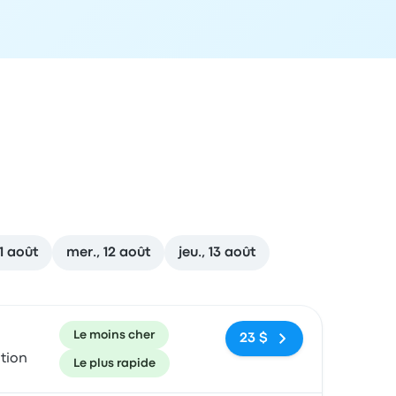
11 août
mer., 12 août
jeu., 13 août
ecommandé
Prix et lien de réservation
Le moins cher
23 $
tion
Le plus rapide