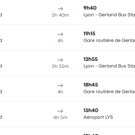
9h40
d
Lyon - Gerland Bus Sta
3h 40m
11h15
d
Gare routière de Gerl
4h
12h55
d
Lyon - Gerland Bus Sta
3h 35m
18h45
d
Gare routière de Gerl
4h
13h40
d
Aéroport LYS
4h 5m