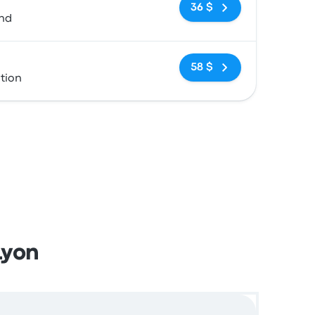
Pas de balises
36 $
and
Pas de balises
58 $
tion
Lyon