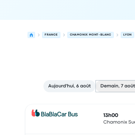
FRANCE
CHAMONIX MONT-BLANC
LYON
Aujourd'hui, 6 août
Demain, 7 août
Prochains départs de Chamonix Mont-Blanc vers
Opéré par
Type de véhicule
Heure de départ
Lie
13h00
Chamonix Su
Bus