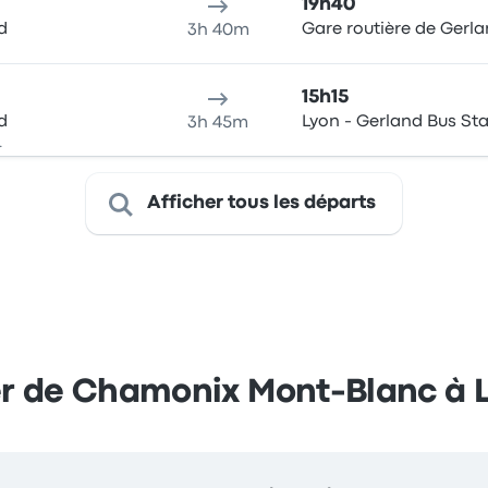
19h40
d
Gare routière de Gerl
3h 40m
15h15
d
Lyon - Gerland Bus Sta
3h 45m
.
Afficher tous les départs
er de Chamonix Mont-Blanc à 