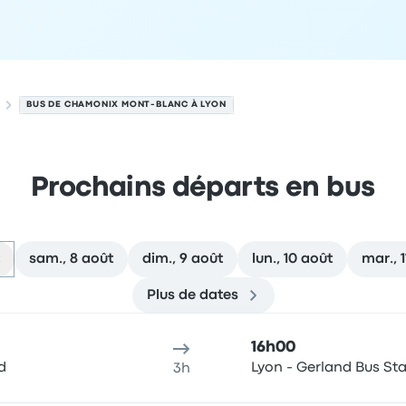
BUS DE CHAMONIX MONT-BLANC À LYON
Prochains départs en bus
sam., 8 août
dim., 9 août
lun., 10 août
mar., 
Plus de dates
 Lyon le 7 août
u de départ
Durée du voyage
Heure d'arrivée
Lieu d'arrivée
R
16h00
d
Lyon - Gerland Bus Sta
3h