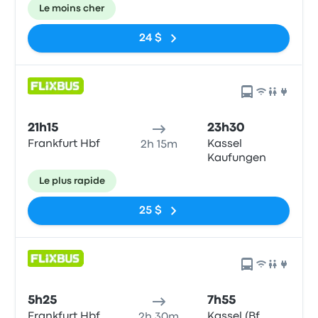
Le moins cher
24 $
21h15
23h30
Frankfurt Hbf
Kassel
2h 15m
Kaufungen
Le plus rapide
25 $
5h25
7h55
Frankfurt Hbf
Kassel (Bf.
2h 30m