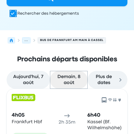
Rechercher des hébergements
...
BUS DE FRANKFURT AM MAIN À CASSEL
Prochains départs disponibles
Aujourd'hui, 7
Demain, 8
Plus de
août
août
dates
Prochains départs de Frankfurt am Main vers Cassel le 
Opéré par
Type de véhicule
Heure de départ
Lieu de dép
4h05
6h40
Frankfurt Hbf
Kassel (Bf.
2h 35m
Wilhelmshöhe)