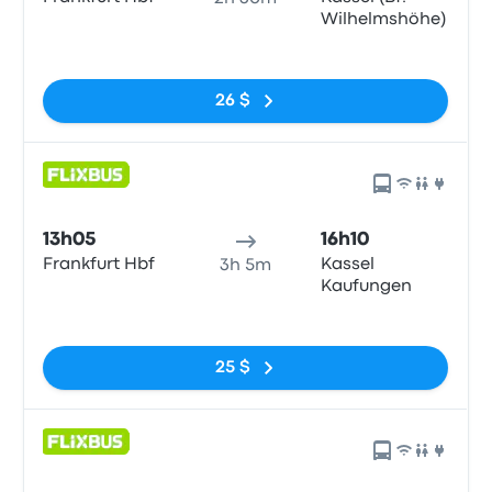
Wilhelmshöhe)
Pas de balises
26 $
13h05
16h10
Frankfurt Hbf
Kassel
3h 5m
Kaufungen
Pas de balises
25 $