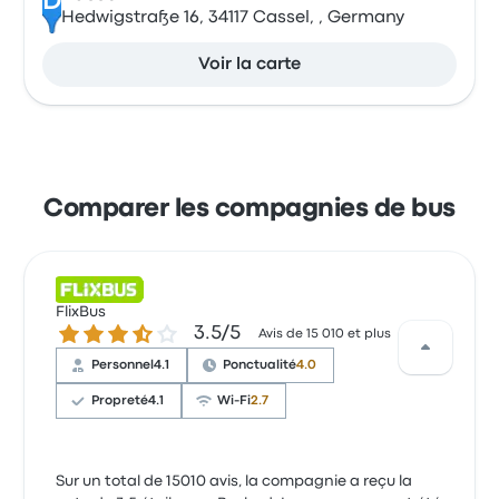
D
Hedwigstraße 16, 34117 Cassel, , Germany
Voir la carte
Comparer les compagnies de bus
FlixBus
3.5 sur 5 étoiles
3.5/5
Avis de 15 010 et plus
Personnel
4.1
Ponctualité
4.0
Propreté
4.1
Wi-Fi
2.7
Sur un total de 15010 avis, la compagnie a reçu la