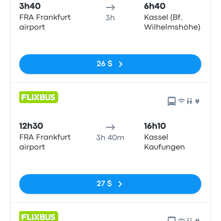
3h40
6h40
FRA Frankfurt
Kassel (Bf.
3h
airport
Wilhelmshöhe)
Pas de balises
26 $
12h30
16h10
FRA Frankfurt
Kassel
3h 40m
airport
Kaufungen
Pas de balises
27 $