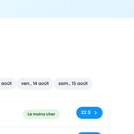
3 août
ven., 14 août
sam., 15 août
ecommandé
Prix et lien de réservation
22 $
Le moins cher