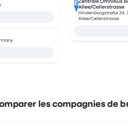
Zentrale Omnibus B
E
y
Allee/Cellerstrasse
Hindenburgstraße 34, 
Allee/Cellerstrasse
ermany
omparer les compagnies de b