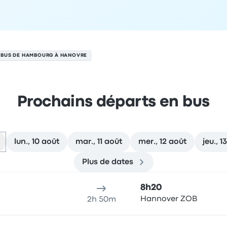
BUS DE HAMBOURG À HANOVRE
Prochains départs en bus
lun., 10 août
mar., 11 août
mer., 12 août
jeu., 1
Plus de dates
e 9 août
u de départ
Durée du voyage
Heure d'arrivée
Lieu d'arrivée
R
8h20
Hannover ZOB
2h 50m