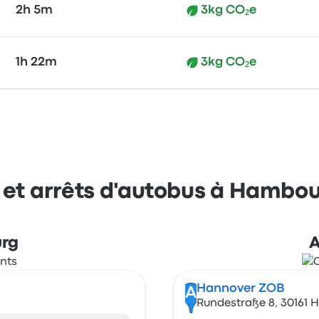
2h 5m
3kg CO₂e
1h 22m
3kg CO₂e
 et arrêts d'autobus à Hambo
urg
A
Hannover ZOB
A
Rundestraße 8, 30161 