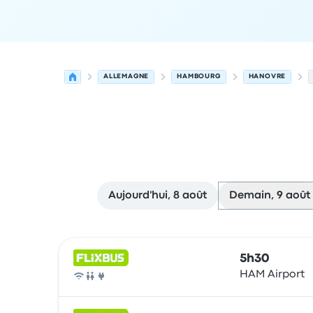
ALLEMAGNE
HAMBOURG
HANOVRE
Aujourd'hui, 8 août
Demain, 9 août
Prochains départs de Hambourg vers Hanovre l
Opéré par
Type de véhicule
Heure de départ
Lie
5h30
HAM Airport
Bus