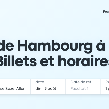
Fra
de Hambourg à 
Billets et horaire
date
Date de retour
P