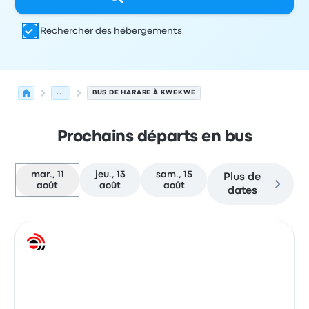
Rechercher des hébergements
...
BUS DE HARARE À KWEKWE
Prochains départs en bus
mar., 11
jeu., 13
sam., 15
Plus de
août
août
août
dates
Prochains départs de Harare vers Kwekwe le 11 août
Opéré par
Type de véhicule
Heure de départ
Lieu de dép
Bus