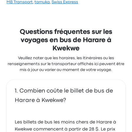
Sur un total de 3 avis, la compagnie a reçu la note de
MB Transport
,
tamuka
,
Swiss Express
2.3 étoiles sur Busbud. Les voyageurs ont été conquis
par le personnel et les prises électriques, mais ils se
sont souvent plaints concernant le rapport qualité-
prix. Le prix des billets Apaco pour ce voyage
commencer à 274 $
Questions fréquentes sur les
voyages en bus de Harare à
Kwekwe
Veuillez noter que les horaires, les itinéraires ou les
renseignements sur le transporteur affichés ici peuvent être
mis à jour ou varier au moment de votre voyage.
Combien coûte le billet de bus de
Harare à Kwekwe?
Les billets de bus les moins chers de Harare à
Kwekwe commencent à partir de 28 $. Le prix