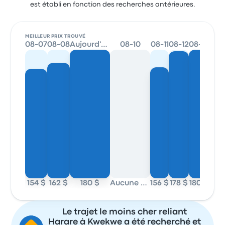
est établi en fonction des recherches antérieures.
MEILLEUR PRIX TROUVÉ
08-07
08-08
Aujourd'hui
08-10
08-11
08-12
08-13
08-
154 $
162 $
180 $
Aucune donnée
156 $
178 $
180 $
154 
Le trajet le moins cher reliant
Harare à Kwekwe a été recherché et