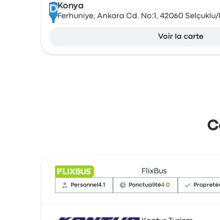
Konya
D
Ferhuniye, Ankara Cd. No:1, 42060 Selçuklu/
Voir la carte
C
FlixBus
Personnel
4.1
Ponctualité
4.0
Propreté