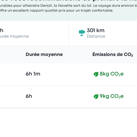
rables pour atteindre Denizli, la Navette sort du lot. Le voyage dure environ 6
offre un excellent rapport qualité-prix pour un trajet confortable.
6h
301 km
urée moyenne
Distance
Durée moyenne
Émissions de CO₂
6h 1m
8kg CO₂e
6h
9kg CO₂e