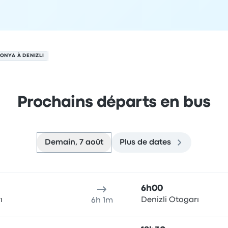
ONYA À DENIZLI
Prochains départs en bus
Demain, 7 août
Plus de dates
t
u de départ
Durée du voyage
Heure d'arrivée
Lieu d'arrivée
R
6h00
ı
Denizli Otogarı
6h 1m