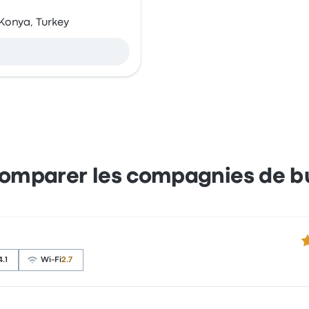
Konya, Turkey
omparer les compagnies de b
3.
4.1
Wi-Fi
2.7