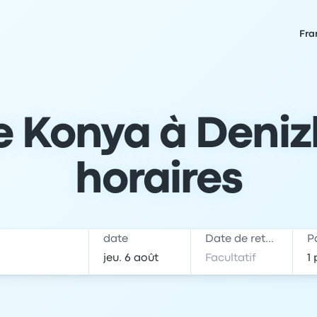
Fra
Konya à Denizli 
horaires
date
Date de retour
P