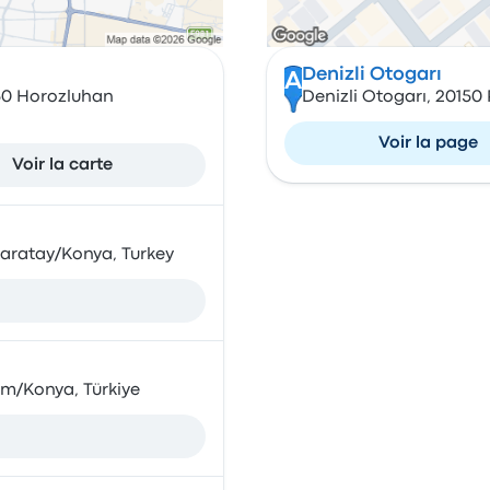
Denizli Otogarı
A
250 Horozluhan
Denizli Otogarı, 20150
Voir la page
Voir la carte
aratay/Konya, Turkey
am/Konya, Türkiye