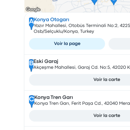
Konya Otogarı
A
Yazır Mahallesi, Otobüs Terminali No:2, 42
Osb/Selçuklu/Konya, Turkey
Voir la page
Eski Garaj
B
Akçeşme Mahallesi, Garaj Cd. No:5, 42020 K
Voir la carte
Konya Tren Garı
C
Konya Tren Garı, Ferit Paşa Cd., 42040 Mer
Voir la carte