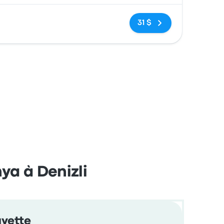
Pas de balises
31 $
ya à Denizli
avette