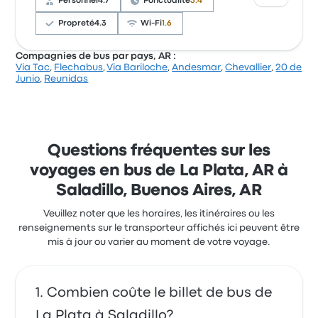
Personnel
4.7
Ponctualité
3.4
billets Platabus pour ce voyage commencer à 28 $
Propreté
4.3
Wi-Fi
1.6
Compagnies de bus par pays, AR :
Via Tac
,
Flechabus
,
Via Bariloche
,
Andesmar
,
Chevallier
,
20 de
Sur un total de 349 avis, la compagnie a reçu la note
Junio
,
Reunidas
de 4 étoiles sur Busbud. Les voyageurs ont été
conquis par le personnel et l'accessibilité des billets,
mais ils se sont souvent plaints concernant le Wi-Fi.
Le prix des billets El Aguila pour ce voyage
commencer à 29 $
Questions fréquentes sur les
voyages en bus de La Plata, AR à
Saladillo, Buenos Aires, AR
Veuillez noter que les horaires, les itinéraires ou les
renseignements sur le transporteur affichés ici peuvent être
mis à jour ou varier au moment de votre voyage.
Combien coûte le billet de bus de
La Plata à Saladillo?