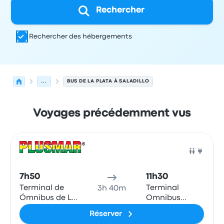
Rechercher
Rechercher des hébergements
...
BUS DE LA PLATA À SALADILLO
Voyages précédemment vus
Prochains départs de La Plata vers Saladillo le 9 août
Opéré par
Type de véhicule
Heure de départ
Lieu de dép
Bus
7h50
11h30
Terminal de
Terminal
3h 40m
Ómnibus de La
Omnibus
Plata
Saladillo
Réserver