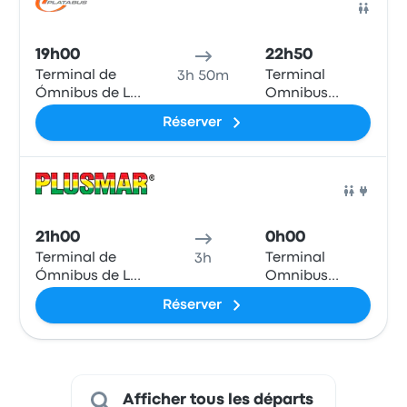
Bus
19h00
22h50
Terminal de
Terminal
3h 50m
Ómnibus de La
Omnibus
Plata
Saladillo
Réserver
Bus
21h00
0h00
Terminal de
Terminal
3h
Ómnibus de La
Omnibus
Plata
Saladillo
Réserver
Afficher tous les départs