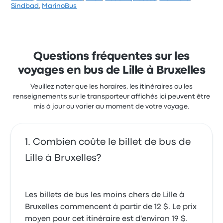
l autre car était sympathique et bon chauffeur. En
Sur un total de 1530 avis, la compagnie a reçu la note
Sindbad
,
MarinoBus
plus nous avons eu droit à une musique douce très
de 4.4 étoiles sur Busbud. Les voyageurs ont été
agréable
conquis par la propreté et le personnel, mais ils se
5.0 sur 5 étoiles
sont souvent plaints concernant le Wi-Fi. Le prix des
Marie-claire B.
billets Flibco pour ce voyage commencer à 36 $
14 mai 2023
Flibco Lille Bruxelles avis clients
Questions fréquentes sur les
récents
voyages en bus de Lille à Bruxelles
Très bonne expérience
le bus est propre,le chauffeur conduit avec un grand
5.0 sur 5 étoiles
Veuillez noter que les horaires, les itinéraires ou les
decipline.esperant avoir le portunité de prendre
Rachid D.
renseignements sur le transporteur affichés ici peuvent être
votre bus une autre fois. merci et continuer comme
16 octobre 2024
mis à jour ou varier au moment de votre voyage.
ca
5.0 sur 5 étoiles
Ahmed B.
2 septembre 2019
Très bon service de transport
Combien coûte le billet de bus de
5.0 sur 5 étoiles
David H.
Lille à Bruxelles?
2 août 2022
Les billets de bus les moins chers de Lille à
Bruxelles commencent à partir de 12 $. Le prix
moyen pour cet itinéraire est d'environ 19 $.