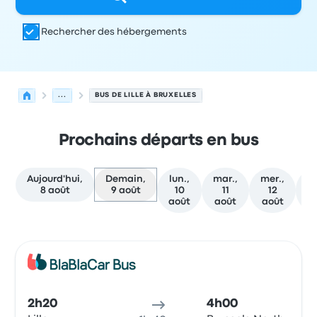
Rechercher des hébergements
...
BUS DE LILLE À BRUXELLES
Prochains départs en bus
Aujourd'hui,
Demain,
lun.,
mar.,
mer.,
je
8 août
9 août
10
11
12
août
août
août
a
Prochains départs de Lille vers Bruxelles le 9 août
Opéré par
Type de véhicule
Heure de départ
Lieu de dép
Bus
2h20
4h00