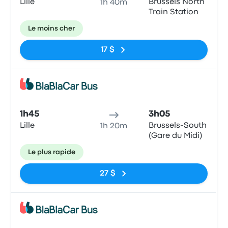
Lille
Brussels North
1h 40m
Train Station
Le moins cher
17 $
Bus
1h45
3h05
Lille
Brussels-South
1h 20m
(Gare du Midi)
Le plus rapide
27 $
Bus