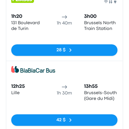
Bus
1h20
3h00
131 Boulevard
Brussels North
1h 40m
de Turin
Train Station
Pas de balises
28 $
Bus
12h25
13h55
Lille
Brussels-South
1h 30m
(Gare du Midi)
Pas de balises
42 $