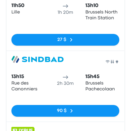
11h50
13h10
Lille
Brussels North
1h 20m
Train Station
Pas de balises
27 $
Bus
13h15
15h45
Rue des
Brussels
2h 30m
Canonniers
Pachecolaan
Pas de balises
90 $