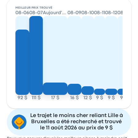
MEILLEUR PRIX TROUVÉ
08-06
08-07
Aujourd'hui
08-09
08-10
08-11
08-12
08-13
92 $
111 $
17 $
16 $
12 $
9 $
9 $
9 $
Le trajet le moins cher reliant Lille à
Bruxelles a été recherché et trouvé
le 11 août 2026 au prix de 9 $