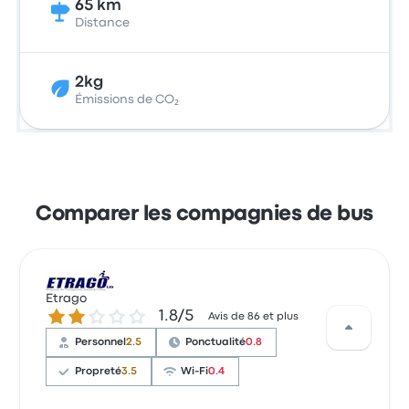
65 km
Distance
2kg
Émissions de CO₂
Comparer les compagnies de bus
Etrago
1.8 sur 5 étoiles
1.8/5
Avis de 86 et plus
Personnel
2.5
Ponctualité
0.8
Propreté
3.5
Wi-Fi
0.4