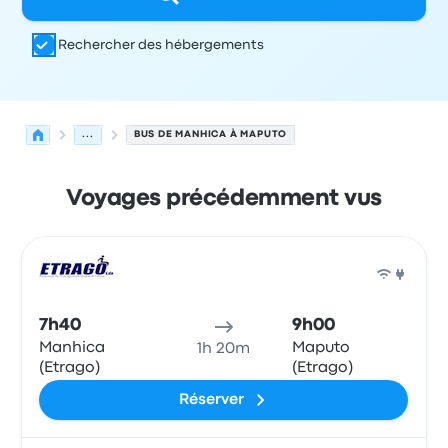
Rechercher des hébergements
...
BUS DE MANHICA À MAPUTO
Voyages précédemment vus
Prochains départs de Manhica vers Maputo le 8 août
Opéré par
Type de véhicule
Heure de départ
Lieu de dép
Bus
7h40
9h00
Manhica
Maputo
1h 20m
(Etrago)
(Etrago)
Réserver