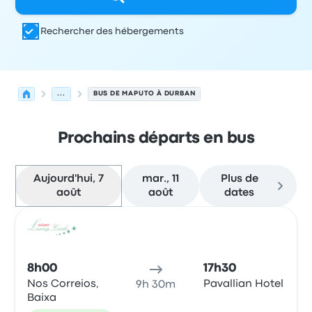
Rechercher des hébergements
...
BUS DE MAPUTO À DURBAN
Prochains départs en bus
Aujourd'hui, 7
mar., 11
Plus de
août
août
dates
Prochains départs de Maputo vers Durban le 7 août
Opéré par
Type de véhicule
Heure de départ
Lieu de dép
Bus
8h00
17h30
Nos Correios,
Pavallian Hotel
9h 30m
Baixa