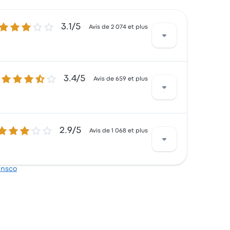
3.1 sur 5 étoiles
3.1/5
Avis de 2 074 et plus
3.4 sur 5 étoiles
3.4/5
 Expreso Brasilia pour ce trajet commence à
Avis de 659 et plus
.9 sur 5 étoiles
2.9/5
quis par le lieu de départ et la propreté,
Avis de 1 068 et plus
commencer à 88 $
ansco
nquis par les sièges et le lieu de départ,
ncer à 77 $