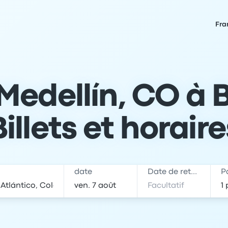
Fra
edellín, CO à B
Billets et horaire
date
Date de retour
P