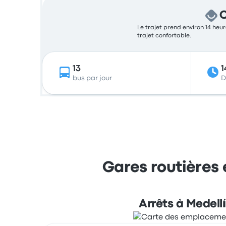
C
Le trajet prend environ 14 heur
trajet confortable.
13
1
bus par jour
D
Gares routières 
Arrêts à Medell