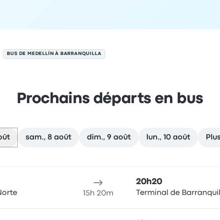
BUS DE MEDELLÍN À BARRANQUILLA
Prochains départs en bus
oût
sam., 8 août
dim., 9 août
lun., 10 août
Plu
le 7 août
u de départ
Durée du voyage
Heure d'arrivée
Lieu d'arrivée
R
20h20
Norte
Terminal de Barranquil
15h 20m