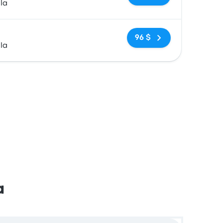
la
Pas de balises
96 $
la
a