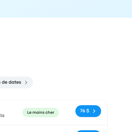
s de dates
ecommandé
Prix et lien de réservation
76 $
Le moins cher
la