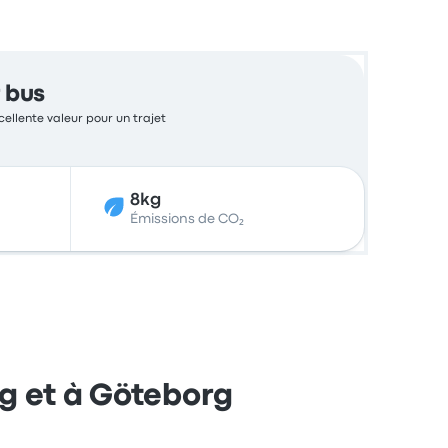
 bus
cellente valeur pour un trajet
8kg
Émissions de CO₂
ng et à Göteborg