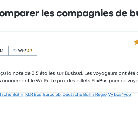
omparer les compagnies de b
3.
4.1
Wi-Fi
2.7
u la note de 3.5 étoiles sur Busbud. Les voyageurs ont été co
s concernant le Wi-Fi. Le prix des billets FlixBus pour ce v
tsche Bahn
,
KLR Bus
,
Euroclub
,
Deutsche Bahn Regio
,
Vy bus4you