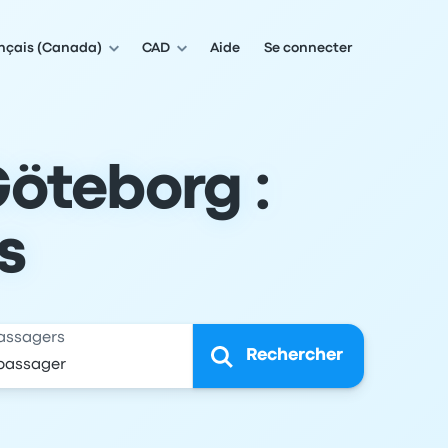
nçais (Canada)
CAD
Aide
Se connecter
öteborg :
s
assagers
Rechercher