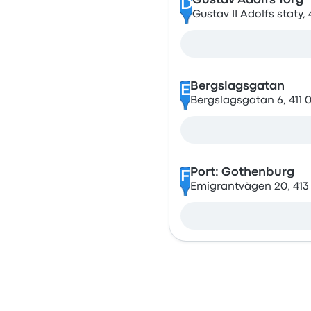
Gustav Adolfs Torg
D
Gustav II Adolfs staty,
Bergslagsgatan
E
Bergslagsgatan 6, 411
Port: Gothenburg
F
Emigrantvägen 20, 413