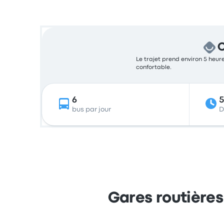
C
Le trajet prend environ 5 heure
confortable.
6
bus par jour
D
Gares routières