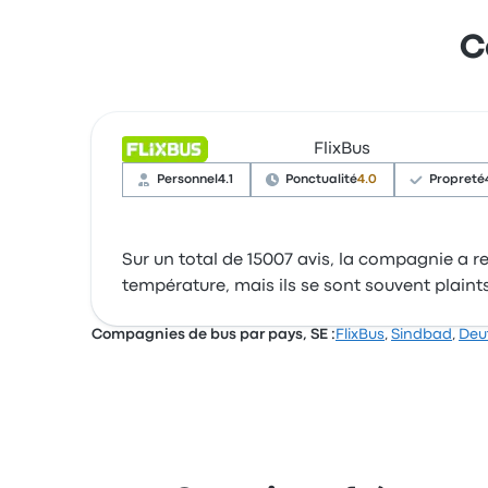
C
FlixBus
Personnel
4.1
Ponctualité
4.0
Propreté
Sur un total de 15007 avis, la compagnie a reç
température, mais ils se sont souvent plaint
Compagnies de bus par pays, SE :
FlixBus
,
Sindbad
,
Deu