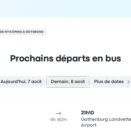
 DE NYKÖPING À GÖTEBORG
Prochains départs en bus
Aujourd'hui, 7 août
Demain, 8 août
Plus de dates
 8 août
u de départ
Durée du voyage
Heure d'arrivée
Lieu d'arrivée
R
21h10
Gothenburg Landvette
4h 40m
Airport