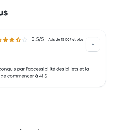
us
5 sur 5 étoiles
3.5/5
Avis de 15 007 et plus
nquis par l'accessibilité des billets et la
oyage commencer à 41 $