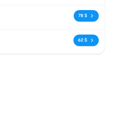
Pas de balises
78 $
Pas de balises
62 $