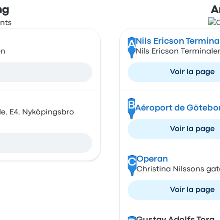
ng
A
Nils Ericson Termina
A
en
Nils Ericson Terminale
Voir la page
B
Aéroport de Götebo
e, E4, Nyköpingsbro
Voir la page
Operan
C
Christina Nilssons gat
Voir la page