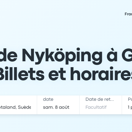
Fra
de Nyköping à G
Billets et horaire
date
Date de retour
P