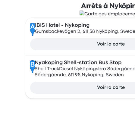
Arrêts à Nyköpi
IBIS Hotel - Nykoping
A
Gumsbackevägen 2, 611 38 Nyköping, Swed
Voir la carte
Nyakoping Shell-station Bus Stop
B
Shell TruckDiesel Nyköpingsbro Södergåend
Södergående, 611 95 Nyköping, Sweden
Voir la carte