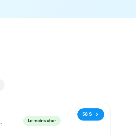
ecommandé
Prix et lien de réservation
58 $
Le moins cher
r