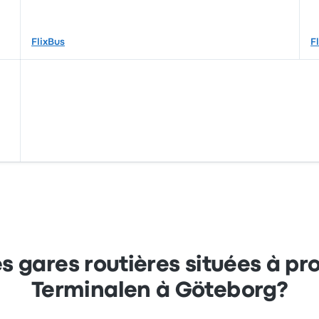
FlixBus
F
s gares routières situées à pr
Terminalen à Göteborg?