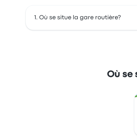
Où se situe la gare routière?
Nils Ericson Terminalen est situé à : Nils Er
cette carte.
Où se 