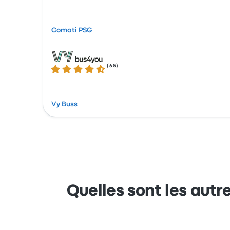
Comati PSG
(
65
)
4.3 sur 5 étoiles
Vy Buss
Quelles sont les autre