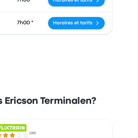
7h00 *
Horaires et tarifs
7h00 *
Horaires et tarifs
s Ericson Terminalen?
(
37
)
0 sur 5 étoiles