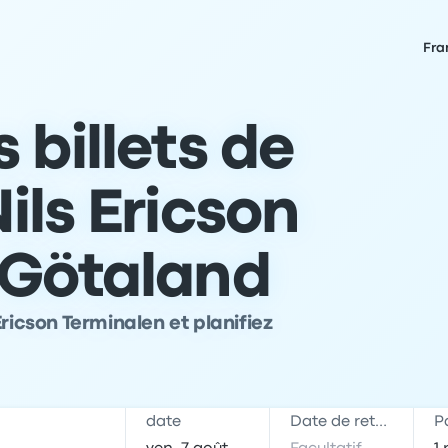
Fra
 billets de
ils Ericson
 Götaland
ricson Terminalen et planifiez
date
Date de retour
P