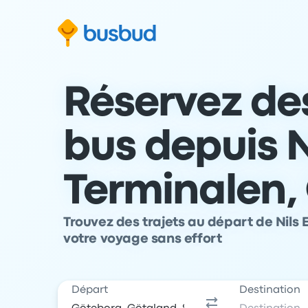
 au formulaire de recherche
Aller au pied de page
Aller au contenu
Réservez des
bus depuis N
Terminalen,
Trouvez des trajets au départ de Nils E
votre voyage sans effort
Départ
Destination