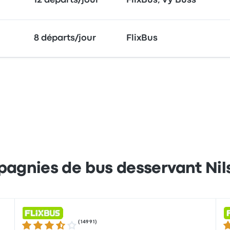
12 départs/jour
FlixBus, Vy Buss
8 départs/jour
FlixBus
pagnies de bus desservant Nil
(
14991
)
3.5 sur 5 étoiles
3.