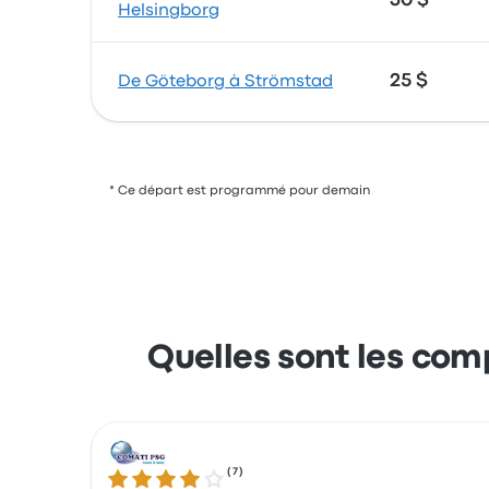
30 $
Helsingborg
25 $
De Göteborg à Strömstad
* Ce départ est programmé pour demain
Quelles sont les com
(
7
)
3.8 sur 5 étoiles