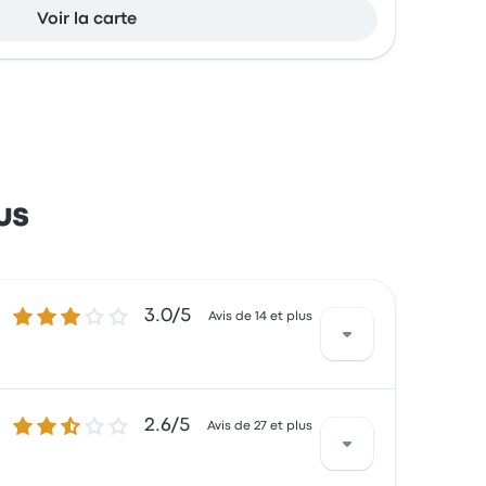
Voir la carte
us
3.0 sur 5 étoiles
3.0/5
Avis de 14 et plus
2.6 sur 5 étoiles
2.6/5
 par les sièges et le lieu de départ, mais ils
Avis de 27 et plus
ncer à 15 $