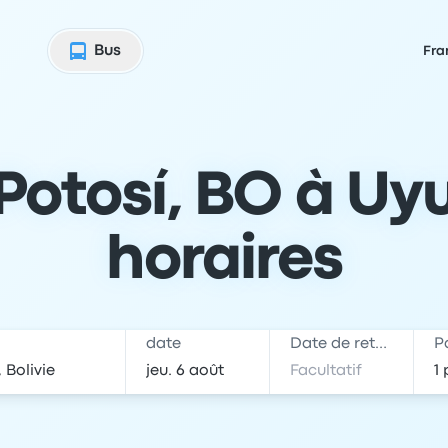
Bus
Fra
otosí, BO à Uyuni
horaires
date
Date de retour
P