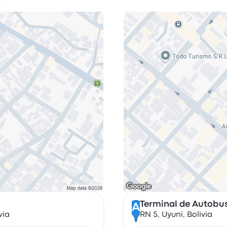
í
Terminal de Autobu
A
via
RN 5, Uyuni, Bolivia