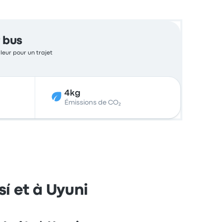
 bus
aleur pour un trajet
4kg
Émissions de CO₂
sí et à Uyuni