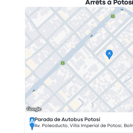
Arrêts à Potos
Parada de Autobus Potosi
A
Av. Poleoducto, Villa Imperial de Potosí, Boli