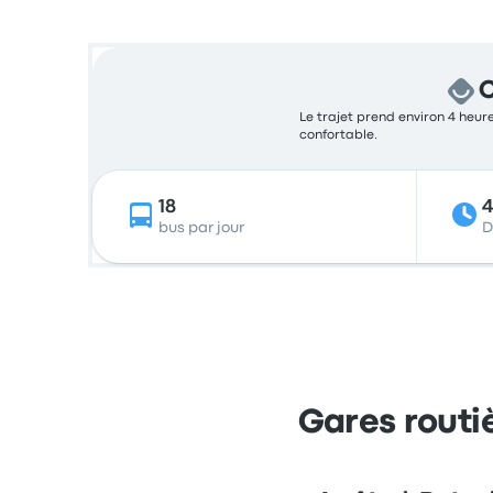
C
Le trajet prend environ 4 heure
confortable.
18
bus par jour
D
Gares routiè