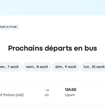
TOSÍ À UYUNI
Prochains départs en bus
ven., 7 août
sam., 8 août
dim., 9 août
lun., 10 août
u de départ
Durée du voyage
Heure d'arrivée
Lieu d'arrivée
R
13h30
f Potosi (old)
Uyuni
4h