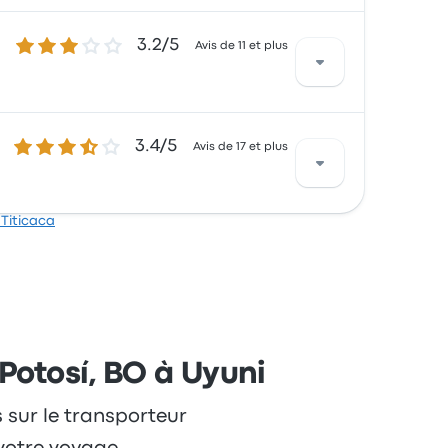
3.2 sur 5 étoiles
3.2/5
uis par le lieu de départ et le personnel,
Avis de 11 et plus
age commencer à 14 $
3.4 sur 5 étoiles
3.4/5
 par l'accessibilité des billets et le lieu de
Avis de 17 et plus
ur ce voyage commencer à 13 $
 Titicaca
is par le lieu de départ et l'accessibilité des
ican pour ce voyage commencer à 15 $
Potosí, BO à Uyuni
s sur le transporteur