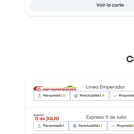
Voir la carte
C
Linea Emperador
Personnel
3.0
Ponctualité
3.4
Propreté
Expreso 11 de Julio
Sur un total de 14 avis, la compagnie a reçu l
se sont souvent plaints concernant le Wi-Fi
Personnel
4.1
Ponctualité
3.1
Propreté
3