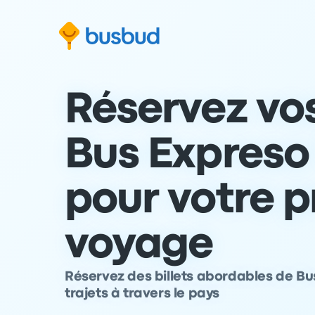
 au formulaire de recherche
Aller au pied de page
Aller au contenu
Réservez vos
Bus Expreso 1
pour votre 
voyage
Réservez des billets abordables de Bus
trajets à travers le pays