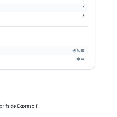
1
8
rifs de Expreso 11