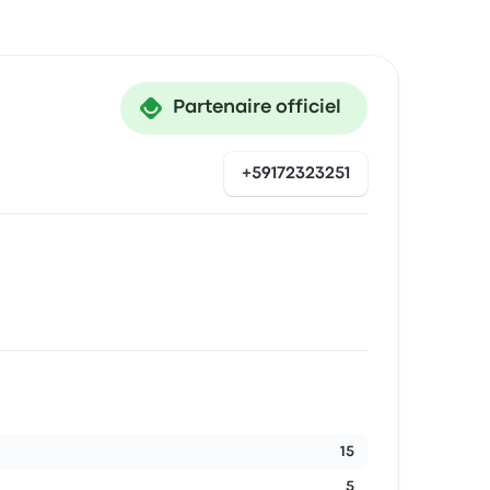
Partenaire officiel
+59172323251
15
5