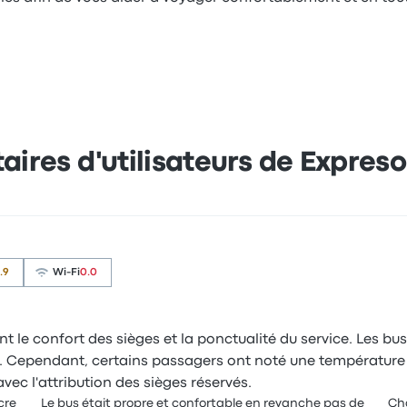
res d'utilisateurs de Expreso 1
.9
Wi-Fi
0.0
ent le confort des sièges et la ponctualité du service. Les bu
re. Cependant, certains passagers ont noté une température 
ec l'attribution des sièges réservés.
cre
Le bus était propre et confortable en revanche pas de
Cha