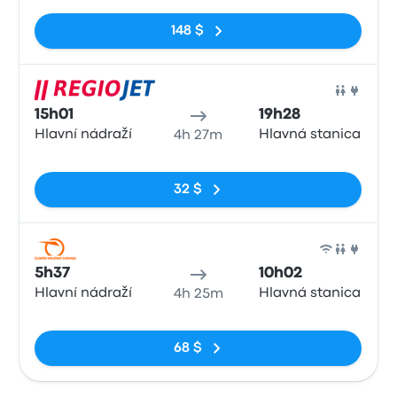
Pas de balises
148 $
Train
15h01
19h28
Hlavní nádraží
Hlavná stanica
4h 27m
Pas de balises
32 $
Train
5h37
10h02
Hlavní nádraží
Hlavná stanica
4h 25m
Pas de balises
68 $