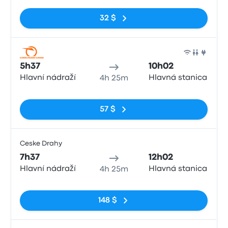
Pas de balises
32 $
Train
5h37
10h02
Hlavní nádraží
Hlavná stanica
4h 25m
Pas de balises
57 $
Ceske Drahy
Train
7h37
12h02
Hlavní nádraží
Hlavná stanica
4h 25m
Pas de balises
148 $