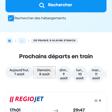
Rechercher
Rechercher des hébergements
...
DE PRAGUE À HLAVNÁ STANICA
Prochains départs en train
Aujourd'hui,
Demain,
dim.,
lun.,
mar.,
me
7 août
8 août
9
10
11
août
août
août
a
Prochains départs de Prague vers Bratislava le 8 août
Opéré par
Type de véhicule
Heure de départ
Lieu de dép
Train
17h01
21h47