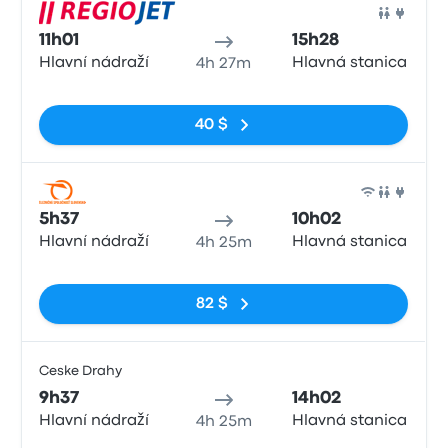
Train
11h01
15h28
Hlavní nádraží
Hlavná stanica
4h 27m
Pas de balises
40 $
Train
5h37
10h02
Hlavní nádraží
Hlavná stanica
4h 25m
Pas de balises
82 $
Ceske Drahy
Train
9h37
14h02
Hlavní nádraží
Hlavná stanica
4h 25m