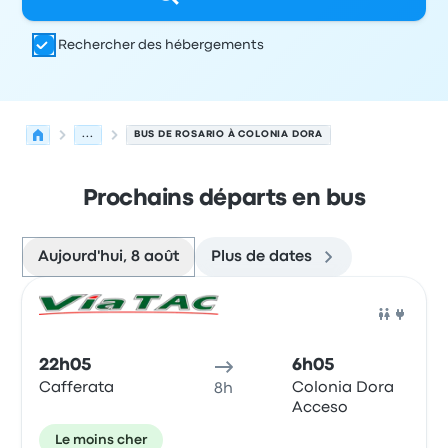
Rechercher des hébergements
...
BUS DE ROSARIO À COLONIA DORA
Prochains départs en bus
Aujourd'hui, 8 août
Plus de dates
Prochains départs de Rosario vers Colonia Dora le 8 ao
Opéré par
Type de véhicule
Heure de départ
Lieu de dép
Bus
22h05
6h05
Cafferata
Colonia Dora
8h
Acceso
Le moins cher