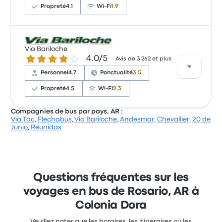
commencer à 58 $
Propreté
4.1
Wi-Fi
1.9
Sur un total de 557 avis, la compagnie a reçu la note
Via Bariloche
de 3.9 étoiles sur Busbud. Les voyageurs ont été
4.0 sur 5 étoiles
4.0/5
Avis de 3 262 et plus
conquis par l'accessibilité des billets et le personnel,
mais ils se sont souvent plaints concernant le Wi-Fi.
Personnel
4.7
Ponctualité
3.5
Le prix des billets Rápido Tata pour ce voyage
Propreté
4.5
Wi-Fi
2.3
commencer à 57 $
Compagnies de bus par pays, AR :
Via Tac
,
Flechabus
,
Via Bariloche
,
Andesmar
,
Chevallier
,
20 de
Sur un total de 3262 avis, la compagnie a reçu la
Junio
,
Reunidas
note de 4 étoiles sur Busbud. Les voyageurs ont été
conquis par l'accessibilité des billets et le personnel,
mais ils se sont souvent plaints concernant le Wi-Fi.
Le prix des billets Via Bariloche pour ce voyage
commencer à 92 $
Questions fréquentes sur les
voyages en bus de Rosario, AR à
Colonia Dora
Veuillez noter que les horaires, les itinéraires ou les