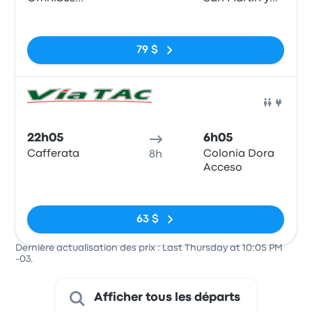
Rosario
Corrientes
Pas de balises
79 $
Bus
22h05
6h05
Cafferata
Colonia Dora
8h
Acceso
Pas de balises
63 $
Dernière actualisation des prix : Last Thursday at 10:05 PM
-03.
Afficher tous les départs