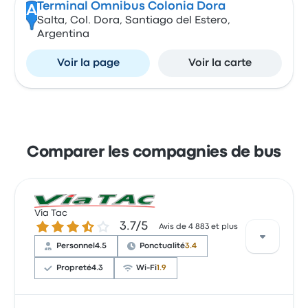
Terminal Omnibus Colonia Dora
A
Salta, Col. Dora, Santiago del Estero,
Argentina
Voir la page
Voir la carte
Comparer les compagnies de bus
Via Tac
3.7 sur 5 étoiles
3.7/5
Avis de 4 883 et plus
Personnel
4.5
Ponctualité
3.4
Propreté
4.3
Wi-Fi
1.9