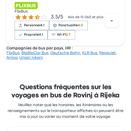
Sur un total de 548 avis, la compagnie a reçu la note
de 3.2 étoiles sur Busbud. Les voyageurs ont été
FlixBus
3.5 sur 5 étoiles
3.5/5
conquis par la propreté et l'accessibilité des billets,
Avis de 15 060 et plus
mais ils se sont souvent plaints concernant la
Personnel
4.1
Ponctualité
4.0
ponctualité. Le prix des billets Arriva pour ce voyage
commencer à 17 $
Propreté
4.1
Wi-Fi
2.7
Compagnies de bus par pays, HR :
FlixBus
,
BlaBlaCar Bus
,
Deutsche Bahn
,
KLR Bus
,
RegioJet
,
Sur un total de 15060 avis, la compagnie a reçu la
Arriva
,
Union Ivkoni
note de 3.5 étoiles sur Busbud. Les voyageurs ont été
conquis par l'accessibilité des billets et la
température, mais ils se sont souvent plaints
concernant le Wi-Fi. Le prix des billets FlixBus pour ce
voyage commencer à 17 $
Questions fréquentes sur les
voyages en bus de Rovinj à Rijeka
Veuillez noter que les horaires, les itinéraires ou les
renseignements sur le transporteur affichés ici peuvent être
mis à jour ou varier au moment de votre voyage.