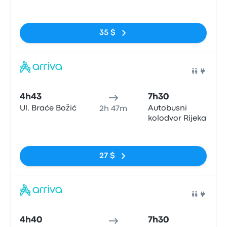
Pas de balises
35 $
Bus
4h43
7h30
Ul. Braće Božić
Autobusni
2h 47m
kolodvor Rijeka
Pas de balises
27 $
Bus
4h40
7h30