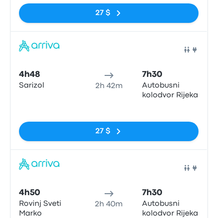
27 $
Bus
4h48
7h30
Sarizol
Autobusni
2h 42m
kolodvor Rijeka
Pas de balises
27 $
Bus
4h50
7h30
Rovinj Sveti
Autobusni
2h 40m
Marko
kolodvor Rijeka