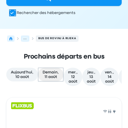
Rechercher des hébergements
...
BUS DE ROVINJ À RIJEKA
Prochains départs en bus
Aujourd'hui,
Demain,
mer.,
jeu.,
ven.,
sa
10 août
11 août
12
13
14
août
août
août
a
Prochains départs de Rovinj vers Rijeka le 11 août
Opéré par
Type de véhicule
Heure de départ
Lieu de dép
Bus