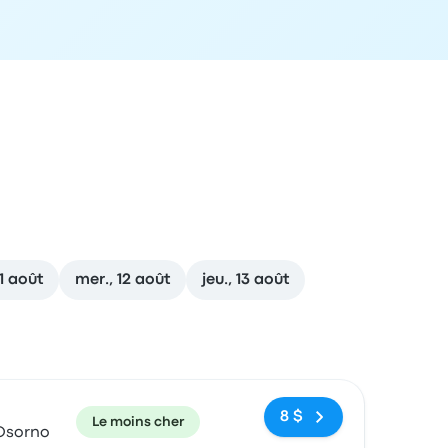
11 août
mer., 12 août
jeu., 13 août
ecommandé
Prix et lien de réservation
8 $
Le moins cher
 Osorno