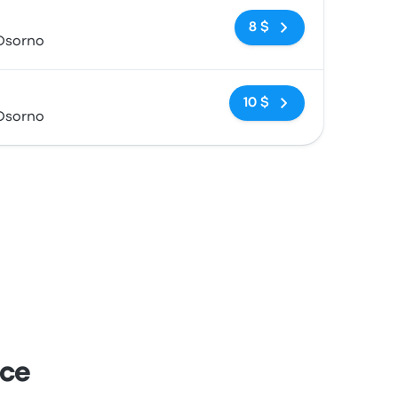
Pas de balises
8 $
 Osorno
Pas de balises
10 $
 Osorno
nce