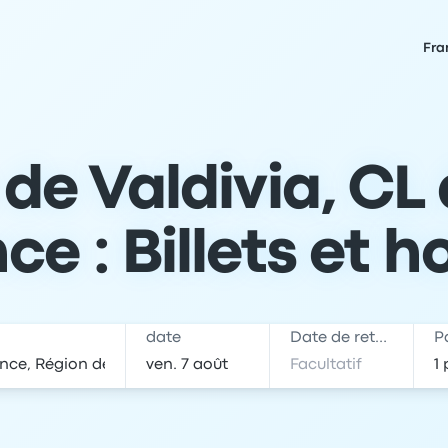
Fra
de Valdivia, CL
ce : Billets et h
date
Date de retour
P