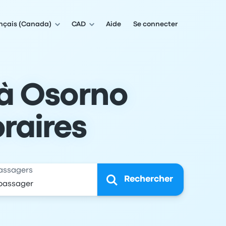
nçais (Canada)
CAD
Aide
Se connecter
 à Osorno
oraires
assagers
Rechercher