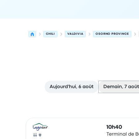
CHILI
VALDIVIA
OSORNO PROVINCE
Aujourd'hui, 6 août
Demain, 7 août
Prochains départs de Valdivia vers Osorno Provi
Opéré par
Type de véhicule
Heure de départ
Lie
10h40
Terminal de B
Bus