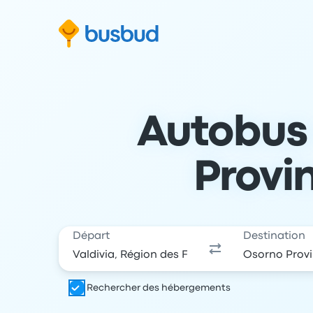
 au formulaire de recherche
Aller au pied de page
Aller au contenu
Autobus 
Provin
Départ
Destination
Rechercher des hébergements