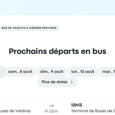
BUS DE VALDIVIA À OSORNO PROVINCE
Prochains départs en bus
sam., 8 août
dim., 9 août
lun., 10 août
mar., 
Plus de dates
nce le 7 août
u de départ
Durée du voyage
Heure d'arrivée
Lieu d'arrivée
R
12h15
uses de Valdivia
Terminal de Buses de
1h 35m