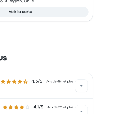
o, X Región, Chile
Voir la carte
us
4.3 sur 5 étoiles
4.3/5
Avis de 484 et plus
4.1 sur 5 étoiles
4.1/5
quis par les sièges et la propreté, mais ils
Avis de 126 et plus