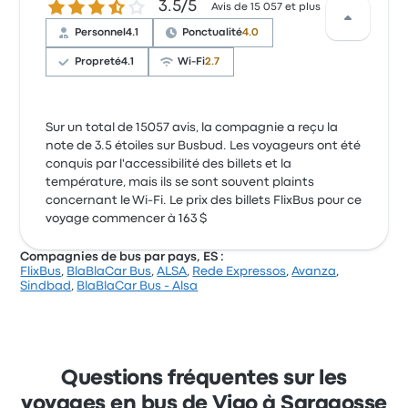
3.5 sur 5 étoiles
3.5/5
Avis de 15 057 et plus
Personnel
4.1
Ponctualité
4.0
Propreté
4.1
Wi-Fi
2.7
Sur un total de 15057 avis, la compagnie a reçu la
note de 3.5 étoiles sur Busbud. Les voyageurs ont été
conquis par l'accessibilité des billets et la
température, mais ils se sont souvent plaints
concernant le Wi-Fi. Le prix des billets FlixBus pour ce
voyage commencer à 163 $
Compagnies de bus par pays, ES :
FlixBus
,
BlaBlaCar Bus
,
ALSA
,
Rede Expressos
,
Avanza
,
Sindbad
,
BlaBlaCar Bus - Alsa
Questions fréquentes sur les
voyages en bus de Vigo à Saragosse