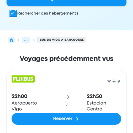
Rechercher des hébergements
...
BUS DE VIGO À SARAGOSSE
Voyages précédemment vus
Prochains départs de Vigo vers Saragosse le 10 août
Opéré par
Type de véhicule
Heure de départ
Lieu de dép
Bus
22h00
22h50
Aeropuerto
Estación
1j
Vigo
Central
Réserver