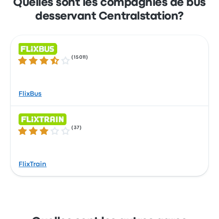
Quelles sont les compagnies de bus
desservant Centralstation?
(
15011
)
3.5 sur 5 étoiles
FlixBus
(
37
)
3.0 sur 5 étoiles
FlixTrain