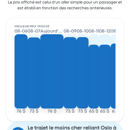
Le prix affiché est celui d'un aller simple pour un passager et
est établi en fonction des recherches antérieures.
MEILLEUR PRIX TROUVÉ
08-06
08-07
Aujourd'hui
08-09
08-10
08-11
08-12
08-13
76 $
73 $
76 $
73 $
73 $
65 $
65 $
67 $
Le trajet le moins cher reliant Oslo à