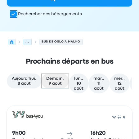
Rechercher des hébergements
...
BUS DE OSLO À MALMÖ
Prochains départs en bus
Aujourd'hui,
Demain,
lun.,
mar.,
mer.,
je
8 août
9 août
10
11
12
août
août
août
a
Prochains départs de Oslo vers Malmö le 9 août
Opéré par
Type de véhicule
Heure de départ
Lieu de dép
Bus
9h00
16h20