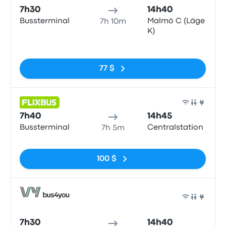
7h30
14h40
Bussterminal
Malmö C (Läge
7h 10m
K)
Pas de balises
77 $
Bus
7h40
14h45
Bussterminal
Centralstation
7h 5m
Pas de balises
100 $
Bus
7h30
14h40