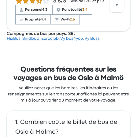
3.6 sur 5 étoiles
3.6/5
conquis par l'accessibilité des billets et la
Avis de 1 351 et plus
température, mais ils se sont souvent plaints
Personnel
4.3
Ponctualité
3.4
concernant le Wi-Fi. Le prix des billets FlixBus pour ce
voyage commencer à 33 $
Propreté
4.4
Wi-Fi
2.6
Compagnies de bus par pays, SE :
FlixBus
,
Sindbad
,
Euroclub
,
Vy bus4you
,
Vy Buss
Sur un total de 1351 avis, la compagnie a reçu la note
de 3.6 étoiles sur Busbud. Les voyageurs ont été
conquis par l'accessibilité des billets et la propreté,
mais ils se sont souvent plaints concernant le Wi-Fi.
Le prix des billets Sindbad pour ce voyage
Questions fréquentes sur les
commencer à 92 $
voyages en bus de Oslo à Malmö
Veuillez noter que les horaires, les itinéraires ou les
renseignements sur le transporteur affichés ici peuvent être
mis à jour ou varier au moment de votre voyage.
Combien coûte le billet de bus de
Oslo à Malmö?