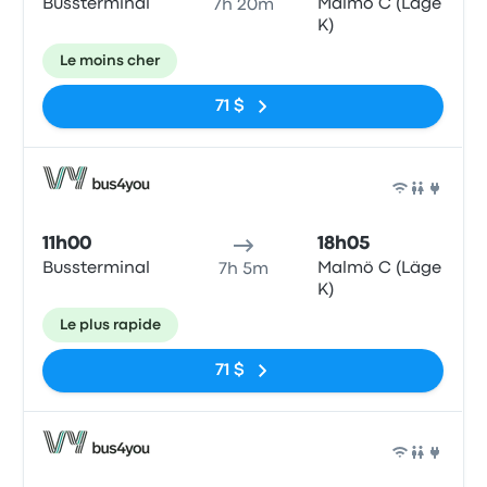
Bussterminal
Malmö C (Läge
7h 20m
K)
Le moins cher
71 $
Bus
11h00
18h05
Bussterminal
Malmö C (Läge
7h 5m
K)
Le plus rapide
71 $
Bus