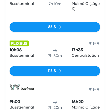
Bussterminal
Malmö C (Läge
7h 10m
K)
Pas de balises
86 $
Bus
10h05
17h35
Bussterminal
Centralstation
7h 30m
Pas de balises
115 $
Bus
9h00
16h20
Bussterminal
Malmö C (Läge
7h 20m