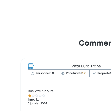
Commenta
Vital Euro Trans
Personnel
5.0
Ponctualité
1.7
Propreté
Bus late 6 hours
1.0 sur 5 étoiles
Inna L.
3 janvier 2024