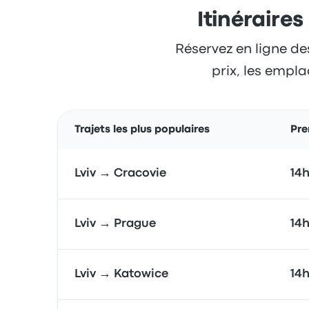
Itinéraires
Réservez en ligne des
prix, les empla
Trajets les plus populaires
Pre
Lviv → Cracovie
14
Lviv → Prague
14
Lviv → Katowice
14