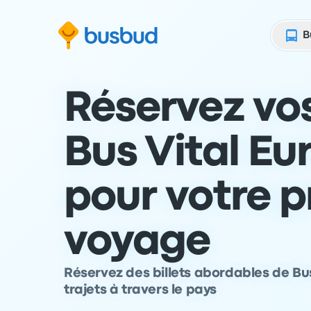
 au formulaire de recherche
Aller au pied de page
Aller au contenu
B
Réservez vos
Bus Vital Eu
pour votre 
voyage
Réservez des billets abordables de Bu
trajets à travers le pays