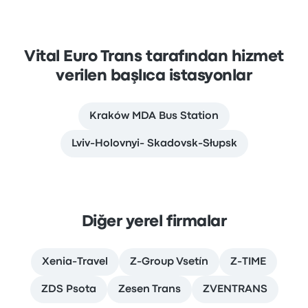
Vital Euro Trans tarafından hizmet
verilen başlıca istasyonlar
Kraków MDA Bus Station
Lviv-Holovnyi- Skadovsk-Słupsk
Diğer yerel firmalar
Xenia-Travel
Z-Group Vsetín
Z-TIME
ZDS Psota
Zesen Trans
ZVENTRANS