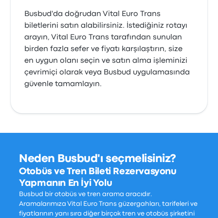
Busbud'da doğrudan Vital Euro Trans
biletlerini satın alabilirsiniz. İstediğiniz rotayı
arayın, Vital Euro Trans tarafından sunulan
birden fazla sefer ve fiyatı karşılaştırın, size
en uygun olanı seçin ve satın alma işleminizi
çevrimiçi olarak veya Busbud uygulamasında
güvenle tamamlayın.
Neden Busbud'ı seçmelisiniz?
Otobüs ve Tren Bileti Rezervasyonu
Yapmanın En İyi Yolu
Busbud bir otobüs ve tren arama aracıdır.
Aramalarımıza Vital Euro Trans güzergahları, tarifeleri ve
fiyatlarının yanı sıra diğer birçok tren ve otobüs şirketini