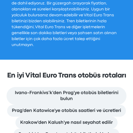
de dahil ediyoruz. Bir güzergah arayarak fiyatları,
olanakları ve süreleri karşılaştırabilirsiniz. Uygun bir
yolculuk bulursanız devam edebilir ve Vital Euro Trans
biletinizi bizden alabilirsiniz. Tren biletlerinin hızla
tükendiğini, Vital Euro Trans ve diğer işletmelerin
genellikle son dakika biletleri veya şahsen satın alınan
biletler için çok daha fazla ücret talep ettiğini
unutmayın.
En iyi Vital Euro Trans otobüs rotaları
Ivano-Frankivs’k'den Prag'ye otobüs biletlerini
bulun
Prag'den Katowice'ye otobüs saatleri ve ücretleri
Krakow'den Kalush'ye nasıl seyahat edilir