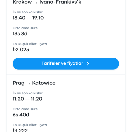
Krakow → Ivano-Frankivs’k
İlk ve son kalkışlar
18:40 — 19:10
Ortalama süre
13s 8d
En Düşük Bilet Fiyatı
₺2.023
Tarifeler ve fiyatlar
Prag → Katowice
İlk ve son kalkışlar
11:20 — 11:20
Ortalama süre
6s 40d
En Düşük Bilet Fiyatı
₺1.222