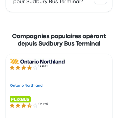
pour Sudbury Bus Terminal?
Ces compagnies proposent 516 trajets
quotidiens, le premier bus partant à 0h05. Le
dernier bus part à 23h59.
Profitez de la facilité de réserver vos billets en
ligne avec Busbud. Réglez facilement vos
trajets par carte de crédit (Mastercard, Visa,
Compagnies populaires opérant
Amex, etc.), ainsi que par Apple Pay et
depuis Sudbury Bus Terminal
Google Pay.
(
8369
)
4.2 sur 5 étoiles
Ontario Northland
(
14991
)
3.5 sur 5 étoiles