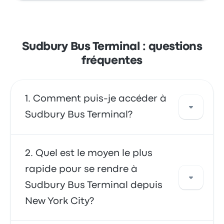
Sudbury Bus Terminal : questions
fréquentes
Comment puis-je accéder à
Sudbury Bus Terminal?
Vous déplacer en bus vous offre un accès
Quel est le moyen le plus
direct à votre destination. Vous pouvez
rapide pour se rendre à
également prendre un taxi ou utiliser un
Sudbury Bus Terminal depuis
service de covoiturage.
New York City?