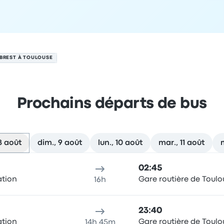
 BREST À TOULOUSE
Prochains départs de bus
8 août
dim., 9 août
lun., 10 août
mar., 11 août
oût
u de départ
Durée du trajet
heure d'arrivée
Lieu d'arrivée
Re
02:45
ation
Gare routière de Toulo
16h
23:40
ation
Gare routière de Toulo
14h 45m