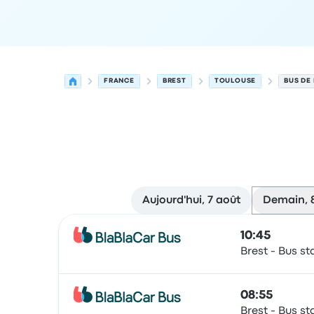
FRANCE
BREST
TOULOUSE
BUS DE
Aujourd'hui, 7 août
Demain, 
Prochains départs de Brest vers Toulouse le 8 a
Opéré par
Type de véhicule
Heure de départ
Lie
10:45
Brest - Bus st
Bus
08:55
Brest - Bus st