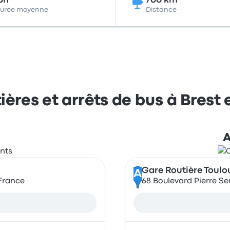
6h
700 km
urée moyenne
Distance
ières et arrêts de bus à Brest 
A
Gare Routière Toulo
A
 France
68 Boulevard Pierre S