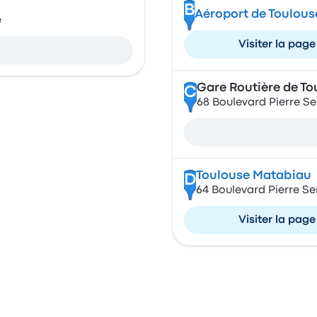
B
Aéroport de Toulous
e
Visiter la page
Gare Routière de T
C
68 Boulevard Pierre S
Toulouse Matabiau
D
64 Boulevard Pierre S
Visiter la page