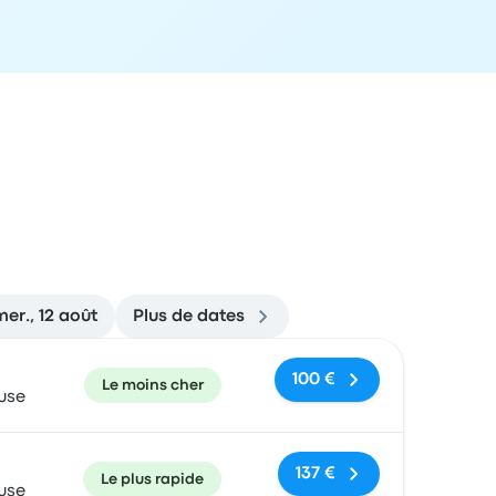
mer., 12 août
Plus de dates
commandé
Prix et lien de réservation
100 €
Le moins cher
use
137 €
Le plus rapide
use