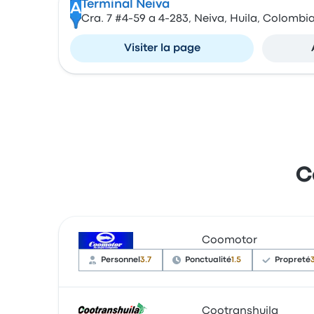
Terminal Neiva
A
Cra. 7 #4-59 a 4-283, Neiva, Huila, Colombi
Visiter la page
C
Coomotor
Personnel
3.7
Ponctualité
1.5
Propreté
Cootranshuila
Les utilisateurs rapportent que les autobus s