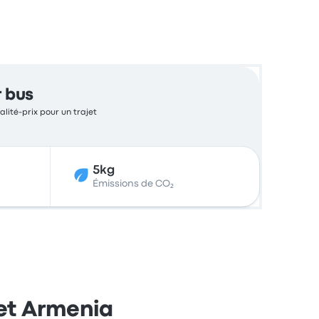
r bus
alité-prix pour un trajet
5kg
Émissions de CO₂
 et Armenia