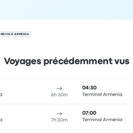
 NEIVA À ARMENIA
Voyages précédemment vus
oût
u de départ
Durée du trajet
heure d'arrivée
Lieu d'arrivée
Prix
04:30
va
Terminal Armenia
6h 30m
07:00
va
Terminal Armenia
7h 30m