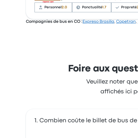
positivement. Cependant, certains ont ment
Personnel
2.0
Ponctualité
1.7
Propreté
Coomotor Neiva Armenia avis 
Compagnies de bus en CO :
Expreso Brasilia
,
Copetran
,
Le bus etait propre et confortable, arriver a l heure.
seul point negatif pas de wifi
Sur un total de 21 avis, la compagnie a reçu l
des billets, mais ils se sont souvent plaints
4.0 sur 5 étoiles
Kevin C.
14 mars 2026
Foire aux quest
Veuillez noter que
affichés ici
Combien coûte le billet de bus de