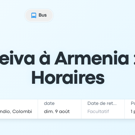
Bus
iva à Armenia :
Horaires
date
Date de retour
P