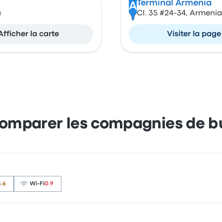
Terminal Armenia
A
a
Cl. 35 #24-34, Armeni
Afficher la carte
Visiter la page
omparer les compagnies de b
3.6
Wi-Fi
0.9
ont confortables et partent à l'heure, ce qui est apprécié. D