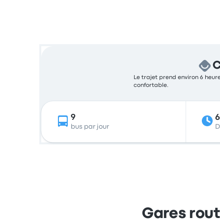
C
Le trajet prend environ 6 heure
confortable.
9
bus par jour
D
Gares rout