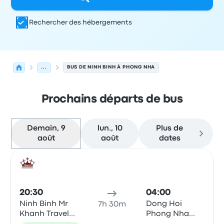
Rechercher des hébergements
...
BUS DE NINH BINH À PHONG NHA
Prochains départs de bus
Demain, 9
lun., 10
Plus de
août
août
dates
Prochains départs de Ninh Binh vers Phong Nha le 9 ao
Opéré par
Type de véhicule
Heure de départ
Lieu de dép
Bus
20:30
04:00
Ninh Binh Mr
Dong Hoi
7h 30m
Khanh Travel
Phong Nha