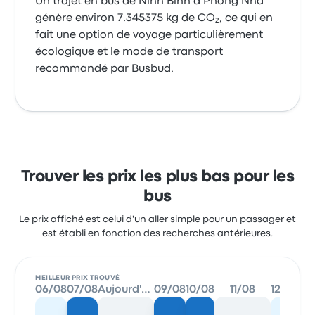
Un trajet en bus de Ninh Binh à Phong Nha
génère environ 7.345375 kg de CO₂, ce qui en
fait une option de voyage particulièrement
écologique et le mode de transport
recommandé par Busbud.
Trouver les prix les plus bas pour les
bus
Le prix affiché est celui d'un aller simple pour un passager et
est établi en fonction des recherches antérieures.
MEILLEUR PRIX TROUVÉ
06/08
07/08
Aujourd'hui
09/08
10/08
11/08
12/08
13