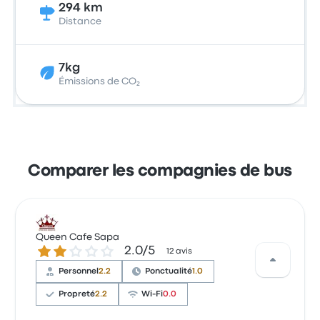
294 km
Distance
7kg
Émissions de CO₂
Comparer les compagnies de bus
Queen Cafe Sapa
2.0 sur 5 étoiles
2.0/5
12 avis
Personnel
2.2
Ponctualité
1.0
Propreté
2.2
Wi-Fi
0.0