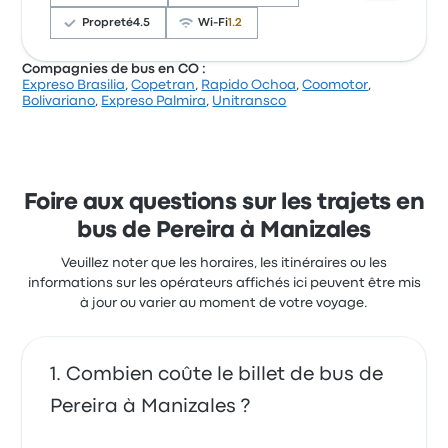
Wi-Fi. Le prix des billets Empresa Arauca pour ce
voyage commencer à 6 €
Propreté
4.5
Wi-Fi
1.2
Compagnies de bus en CO :
Expreso Brasilia
,
Copetran
,
Rapido Ochoa
,
Coomotor
,
Sur un total de 351 avis, la compagnie a reçu la note
Bolivariano
,
Expreso Palmira
,
Unitransco
de 3.4 étoiles sur Busbud. Les voyageurs ont été
conquis par le lieu de départ et la propreté, mais ils
se sont souvent plaints concernant le Wi-Fi. Le prix
des billets Expreso Palmira pour ce voyage
commencer à 7 €
Foire aux questions sur les trajets en
bus de Pereira à Manizales
Veuillez noter que les horaires, les itinéraires ou les
informations sur les opérateurs affichés ici peuvent être mis
à jour ou varier au moment de votre voyage.
Combien coûte le billet de bus de
Pereira à Manizales ?