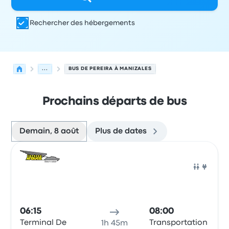
Rechercher des hébergements
...
BUS DE PEREIRA À MANIZALES
Prochains départs de bus
Demain, 8 août
Plus de dates
Prochains départs de Pereira vers Manizales le 8 août
Opéré par
Type de véhicule
Heure de départ
Lieu de dép
Bus
06:15
08:00
Terminal De
Transportation
1h 45m