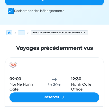
Rechercher des hébergements
...
BUS DE PHAN THIET À HO CHI MINH CITY
Voyages précédemment vus
Prochains départs de Phan Thiet vers Ho Chi Minh City l
Opéré par
Type de véhicule
Heure de départ
Lieu de dép
Bus
09:00
12:30
Mui Ne Hanh
Hanh Cafe
3h 30m
Cafe
Office
Réserver