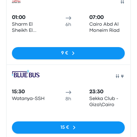
Bus
01:00
07:00
Sharm El
Cairo Abd Al
6h
Sheikh El
Moneim Riad
Roysat
Pas de balises
9 €
Bus
15:30
23:30
Watanya-SSH
Sekka Club -
8h
Giza\Cairo
Pas de balises
15 €