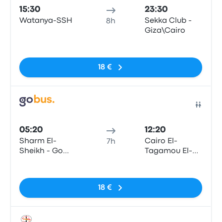
15:30
23:30
Watanya-SSH
Sekka Club -
8h
Giza\Cairo
Pas de balises
18 €
Bus
05:20
12:20
Sharm El-
Cairo El-
7h
Sheikh - Go
Tagamou El-
Bus Station
Khames
Pas de balises
Sharm
18 €