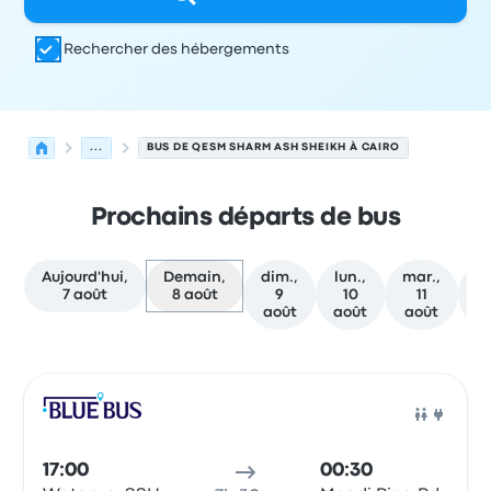
Rechercher des hébergements
...
BUS DE QESM SHARM ASH SHEIKH À CAIRO
Prochains départs de bus
Aujourd'hui,
Demain,
dim.,
lun.,
mar.,
me
7 août
8 août
9
10
11
août
août
août
a
Prochains départs de Qesm Sharm Ash Sheikh vers Cairo
Opéré par
Type de véhicule
Heure de départ
Lieu de dép
Bus
17:00
00:30