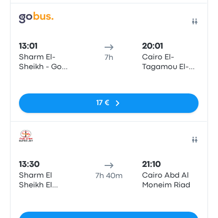
Bus
13:01
20:01
Sharm El-
Cairo El-
7h
Sheikh - Go
Tagamou El-
Bus Station
Khames
Pas de balises
Sharm
17 €
Bus
13:30
21:10
Sharm El
Cairo Abd Al
7h 40m
Sheikh El
Moneim Riad
Roysat
Pas de balises