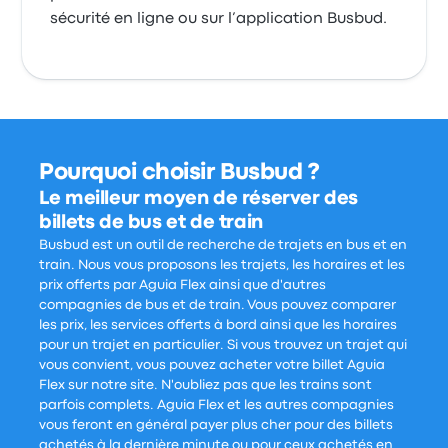
sécurité en ligne ou sur l’application Busbud.
Pourquoi choisir Busbud ?
Le meilleur moyen de réserver des
billets de bus et de train
Busbud est un outil de recherche de trajets en bus et en
train. Nous vous proposons les trajets, les horaires et les
prix offerts par Aguia Flex ainsi que d'autres
compagnies de bus et de train. Vous pouvez comparer
les prix, les services offerts à bord ainsi que les horaires
pour un trajet en particulier. Si vous trouvez un trajet qui
vous convient, vous pouvez acheter votre billet Aguia
Flex sur notre site. N'oubliez pas que les trains sont
parfois complets. Aguia Flex et les autres compagnies
vous feront en général payer plus cher pour des billets
achetés à la dernière minute ou pour ceux achetés en